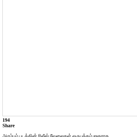
194
Share
ஆரம்பம் படத்தின் ரிலீஸ் வேலைகள் ஒருபக்கம் ஜரூராக