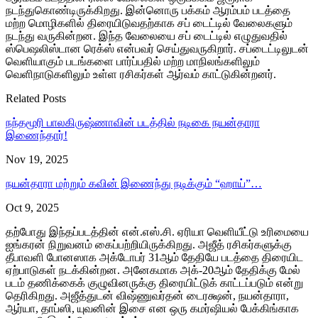
நடந்துகொண்டிருக்கிறது. இன்னொரு பக்கம் ஆரம்பம் படத்தை
மற்ற மொழிகளில் திரையிடுவதற்காக சப் டைட்டில் வேலைகளும்
நடந்து வருகின்றன. இந்த வேலையை சப் டைட்டில் எழுதுவதில்
ஸ்பெஷலிஸ்டான ரெக்ஸ் என்பவர் செய்துவருகிறார். சப்டைட்டிலுடன்
வெளியாகும் படங்களை பார்ப்பதில் மற்ற மாநிலங்களிலும்
வெளிநாடுகளிலும் உள்ள ரசிகர்கள் ஆர்வம் காட்டுகின்றனர்.
Related Posts
நந்தமூரி பாலகிருஷ்ணாவின் படத்தில் நடிகை நயன்தாரா
இணைந்தார்!
Nov 19, 2025
நயன்தாரா மற்றும் கவின் இணைந்து நடிக்கும் “ஹாய்”…
Oct 9, 2025
தற்போது இந்தப்படத்தின் என்.எஸ்.சி. ஏரியா வெளியீட்டு உரிமையை
ஐங்கரன் நிறுவனம் கைப்பற்றியிருக்கிறது. அஜீத் ரசிகர்களுக்கு
தீபாவளி போனஸாக அக்டோபர் 31ஆம் தேதியே படத்தை திரையிட
ஏற்பாடுகள் நடக்கின்றன. அனேகமாக அக்-20ஆம் தேதிக்கு மேல்
படம் தணிக்கைக் குழுவினருக்கு திரையிட்டுக் காட்டப்படும் என்று
தெரிகிறது. அஜீத்துடன் விஷ்ணுவர்தன் டைரக்ஷன், நயன்தாரா,
ஆர்யா, தாப்ஸி, யுவனின் இசை என ஒரு கமர்ஷியல் பேக்கிங்காக