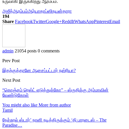
உருவாகி இருக்கிறது ஆரம்பம்.
அஜீத்
ஆரம்பம்
ஆர்யா
தாப்ஸி
நயன்தாரா
194
Share
Facebook
Twitter
Google+
ReddIt
WhatsApp
Pinterest
Email
admin
21054 posts
0 comments
Prev Post
இதற்குத்தானே ஆசைப்பட்டார் நஸ்ரியா?
Next Post
“கொஞ்சம் ரெஸ்ட் எடுத்துக்கோ” – ஸ்ருதிக்கு அம்மாவின்
வேண்டுகோள்
You might also like
More from author
Tamil
நேச்சுரல் ஸ்டார்’ நானி நடித்திருக்கும் ‘தி பாரடைஸ் – The
Paradise…