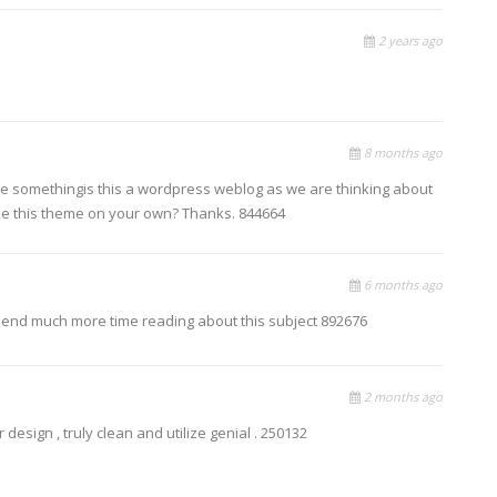
2 years ago
8 months ago
ire somethingis this a wordpress weblog as we are thinking about
ke this theme on your own? Thanks. 844664
6 months ago
pend much more time reading about this subject 892676
2 months ago
design , truly clean and utilize genial . 250132