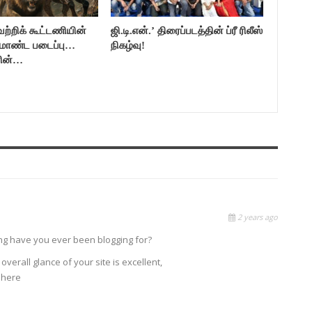
ற்றிக் கூட்டணியின்
ஜி.டி.என்.’ திரைப்படத்தின் ப்ரீ ரிலீஸ்
ம்மாண்ட படைப்பு…
நிகழ்வு!
னின்…
2 years ago
g have you ever been blogging for?
erall glance of your site is excellent,
r here