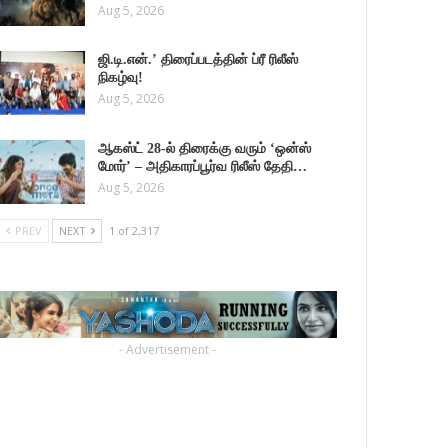
Aug 5, 2026
ஜி.டி.என்.’ திரைப்படத்தின் ப்ரீ ரிலீஸ்
நிகழ்வு!
Aug 5, 2026
ஆகஸ்ட் 28-ல் திரைக்கு வரும் ‘ஒன்ஸ்
மோர்’ – அதிகாரப்பூர்வ ரிலீஸ் தேதி…
Aug 5, 2026
PREV
NEXT
1 of 2,317
- Advertisement -