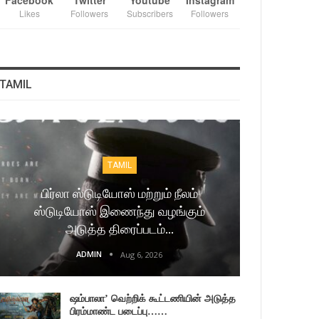
Facebook
Twitter
Youtube
Instagram
Likes
Followers
Subscribers
Followers
TAMIL
TAMIL
பிர்லா ஸ்டுடியோஸ் மற்றும் நீலம்
ஸ்டுடியோஸ் இணைந்து வழங்கும்
அடுத்த திரைப்படம்…
ADMIN
Aug 6, 2026
ஷம்பாலா’ வெற்றிக் கூட்டணியின் அடுத்த
பிரம்மாண்ட படைப்பு……