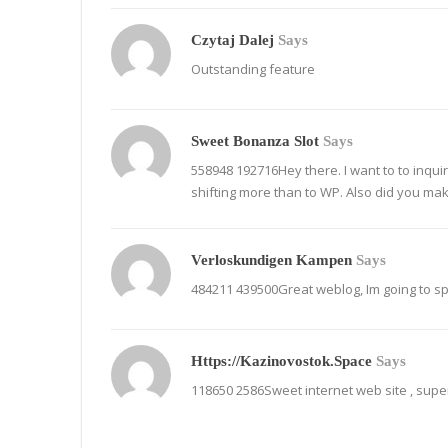
Czytaj Dalej
Says
Outstanding feature
Sweet Bonanza Slot
Says
558948 192716Hey there. I want to to inqu
shifting more than to WP. Also did you ma
Verloskundigen Kampen
Says
484211 439500Great weblog, Im going to s
Https://kazinovostok.space
Says
118650 2586Sweet internet web site , super 