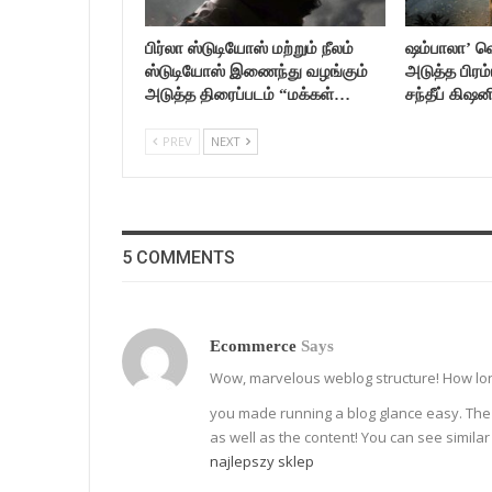
பிர்லா ஸ்டுடியோஸ் மற்றும் நீலம்
ஷம்பாலா’ வெ
ஸ்டுடியோஸ் இணைந்து வழங்கும்
அடுத்த பிர
அடுத்த திரைப்படம் “மக்கள்…
சந்தீப் கிஷ
PREV
NEXT
5 COMMENTS
Ecommerce
Says
Wow, marvelous weblog structure! How lon
you made running a blog glance easy. The ov
as well as the content! You can see simila
najlepszy sklep