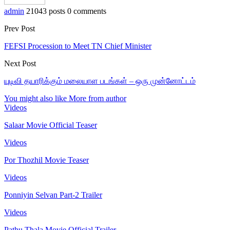
admin
21043 posts
0 comments
Prev Post
FEFSI Procession to Meet TN Chief Minister
Next Post
யுடிவி தயாரிக்கும் மலையாள படங்கள் – ஒரு முன்னோட்டம்
You might also like
More from author
Videos
Salaar Movie Official Teaser
Videos
Por Thozhil Movie Teaser
Videos
Ponniyin Selvan Part-2 Trailer
Videos
Pathu Thala Movie Official Trailer