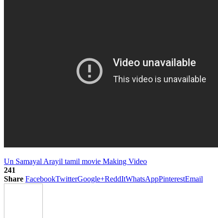
Un Samayal Arayil tamil movie Making Video
241
Share
Facebook
Twitter
Google+
ReddIt
WhatsApp
Pinterest
Email