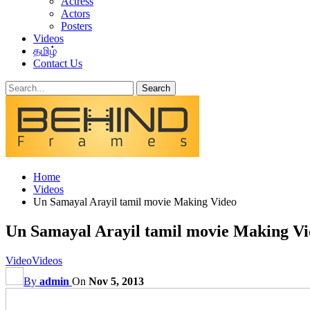
Actress
Actors
Posters
Videos
தமிழ்
Contact Us
Home
Videos
Un Samayal Arayil tamil movie Making Video
Un Samayal Arayil tamil movie Making V
Video
Videos
By
admin
On
Nov 5, 2013