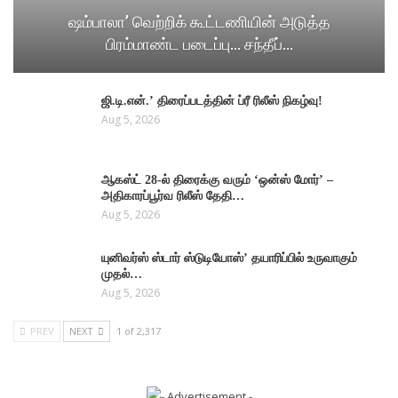
ஷம்பாலா’ வெற்றிக் கூட்டணியின் அடுத்த
பிரம்மாண்ட படைப்பு… சந்தீப்…
ஜி.டி.என்.’ திரைப்படத்தின் ப்ரீ ரிலீஸ் நிகழ்வு!
Aug 5, 2026
ஆகஸ்ட் 28-ல் திரைக்கு வரும் ‘ஒன்ஸ் மோர்’ –
அதிகாரப்பூர்வ ரிலீஸ் தேதி…
Aug 5, 2026
யுனிவர்ஸ் ஸ்டார் ஸ்டுடியோஸ்’ தயாரிப்பில் உருவாகும்
முதல்…
Aug 5, 2026
PREV
NEXT
1 of 2,317