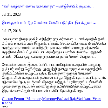
”என் வாழ்நாள் கனவு நனவானது” – மகிழ்ச்சியில் நடிகை…
Jul 31, 2023
இயக்குனர் ராம் மீது பேரன்பை வெளிப்படுத்திய இயக்குனர்…
Jul 17, 2018
மலையாள திரையுலகில் சரித்திர நாயகர்களை படமாக்குவதில் தனி
ஆர்வம் காட்டும் பலர் இருக்கிறார்கள். சொல்லப்போனால் மிகப்பெரிய
எழுத்தாளர்களால் பல சரித்திர நாயகர்களின் வரலாறு ஏற்கனவே
எழுதிவைக்கப்பட்டு விட்டன. அவற்றை படமாக்க வேண்டியதுதான்
பாக்கி. அப்படி ஒரு வரலாற்று நயாகன் தான் சேரன் பெருமாள்.
சேரமன்னனான இவரைப்பற்றி தயாராகியுள்ள கதையில் மம்முட்டி
நடிப்பார் என்று தெரிகிறது. இதுபற்றி தனது சமூக வலைதளத்தில்
குறிப்பிட்டுள்ள மம்முட்டி புதிய இயக்குனர் ஒருவர் சேரமான்
பெருமாளின் கதையுடன் தன்னை வந்து அணுகியதாக கூறியுள்ளார்.
ஏற்கனவே ‘ஒரு வடக்கன் வீரகதா’ மற்றும் ‘பழசிராஜா’ படங்களின்
மூலம் தனது நடிப்பால் வரலாற்றுக்கு உயிர்கொடுத்த ம்ம்முட்டிதான்
இந்தக்கதைக்கும் சரியானவர் என்றே தோன்றுகிறது.
Cheran Perumal
Mammoty
Mamooty
Pazhazi Raja
Vadakana Veera
Kadha
272