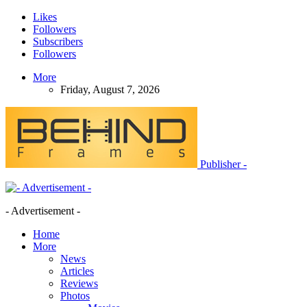
Likes
Followers
Subscribers
Followers
More
Friday, August 7, 2026
Publisher -
- Advertisement -
Home
More
News
Articles
Reviews
Photos