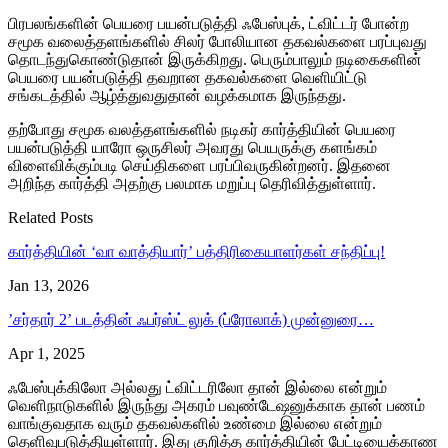
பிரபலங்களின் பெயரை பயன்படுத்தி ஃபேஸ்புக், ட்விட்டர் போன்ற
சமூக வலைத்தளங்களில் சிலர் போலியான தகவல்களை பரப்புவது
தொடந்துகொண்டுதான் இருக்கிறது. பெரும்பாலும் நடிகைகளின்
பெயரை பயன்படுத்தி தவறான தகவல்களை வெளியிட்டு
சங்கடத்தில் ஆழ்த்துவதுதான் வழக்கமாக இருந்தது.
தற்போது சமூக வலத்தளங்களில் நடிகர் கார்த்தியின் பெயரை
பயன்படுத்தி யாரோ ஒருசிலர் அவரது பெயருக்கு களங்கம்
விளைவிக்கும்படி செய்திகளை பரப்பிவருகின்றனர். இதனை
அறிந்த கார்த்தி அதற்கு பலமாக மறுப்பு தெரிவித்துள்ளார்.
Related Posts
கார்த்தியின் ‘வா வாத்தியார்’ பத்திரிகையாளர்கள் சந்திப்பு!
Jan 13, 2026
’சர்தார் 2’ படத்தின் ஃபர்ஸ்ட் லுக் (ப்ரோலாக்) முன்னுரை…
Apr 1, 2025
ஃபேஸ்புக்கிலோ அல்லது ட்விட்டரிலோ தான் இல்லை என்றும்
வெளிநாடுகளில் இருந்து அகரம் பவுண்டேஷனுக்காக தான் பணம்
வாங்குவதாக வரும் தகவல்களில் உண்மை இல்லை என்றும்
தெளிவுபடுத்தியுள்ளார். இது குறித்த கார்த்தியின் பேட்டியைக்காண