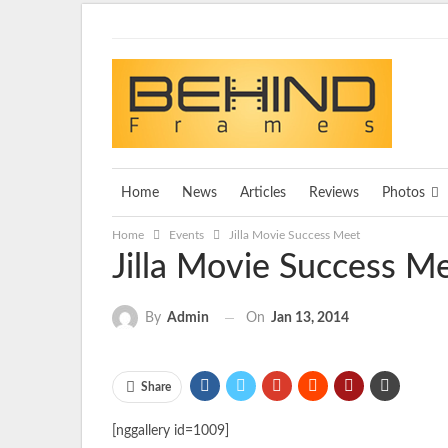
Saturday, August 8, 2026
Home
News
Articles
Reviews
Photos
Home
Events
Jilla Movie Success Meet
Jilla Movie Success M
On
Jan 13, 2014
By
Admin
Share
[nggallery id=1009]