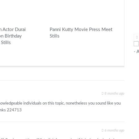
n Actor Durai
Panni Kutty Movie Press Meet
n Birthday
Stills
Stills
- 
8 months ago
ledgeable individuals on this topic, nonetheless you sound like you
hanks 224713
6 months ago