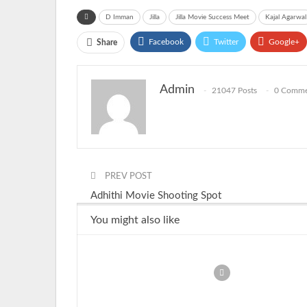
D Imman
Jilla
Jilla Movie Success Meet
Kajal Agarwal
Facebook
Twitter
Google+
Share
Admin
21047 Posts
0 Comme
PREV POST
Adhithi Movie Shooting Spot
You might also like