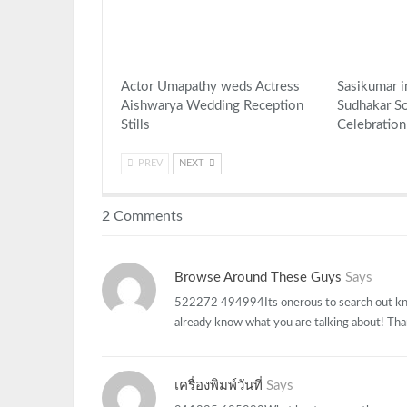
Actor Umapathy weds Actress
Sasikumar i
Aishwarya Wedding Reception
Sudhakar So
Stills
Celebration 
PREV
NEXT
2 Comments
Browse Around These Guys
Says
522272 494994Its onerous to search out know
already know what you are talking about! T
เครื่องพิมพ์วันที่
Says