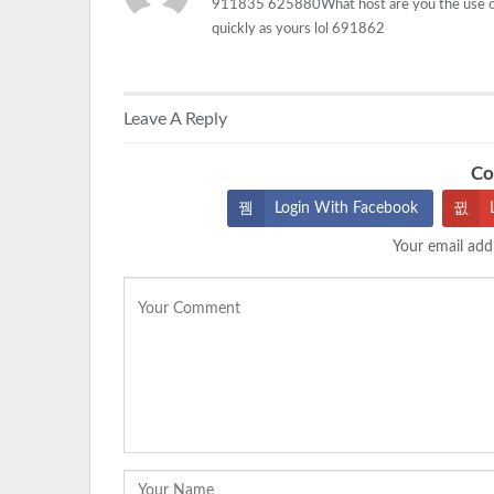
911835 625880What host are you the use of? Ca
quickly as yours lol 691862
Leave A Reply
Co
Login With Facebook
Your email addr