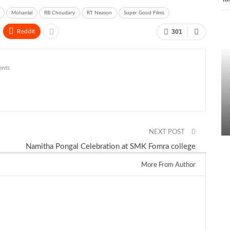
Mohanlal
RB Choudary
RT Neason
Super Good Films
ReddIt
301
nts
NEXT POST
Namitha Pongal Celebration at SMK Fomra college
More From Author