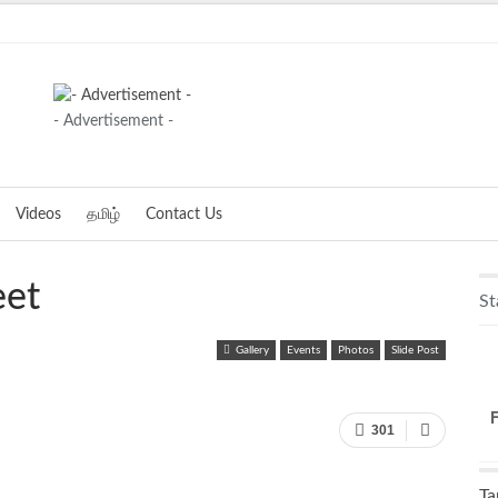
- Advertisement -
Videos
தமிழ்
Contact Us
eet
St
Gallery
Events
Photos
Slide Post
301
Ta