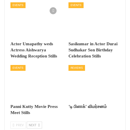
EVENTS
EVENTS
Actor Umapathy weds
Sasikumar in Actor Durai
Actress Aishwarya
Sudhakar Son Birthday
Wedding Reception Stills
Celebration Stills
EVENTS
REVIEWS
Panni Kutty Movie Press
’டி பிளாக்’ விமர்சனம்
Meet Stills
PREV
NEXT