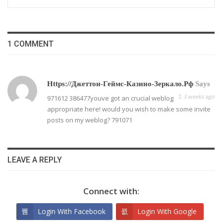
1 COMMENT
Https://джеттон-Геймс-Казино-Зеркало.рф
Says
3 weeks ago
971612 386477youve got an crucial weblog
appropriate here! would you wish to make some invite
posts on my weblog? 791071
LEAVE A REPLY
Connect with:
Login With Facebook
Login With Google