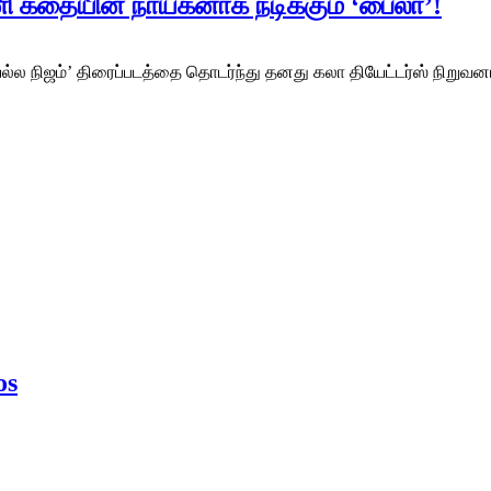
னி கதையின் நாயகனாக நடிக்கும் ‘பைலா’!
 நிஜம்’ திரைப்படத்தை தொடர்ந்து தனது கலா தியேட்டர்ஸ் நிறுவனம் 
os