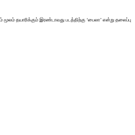
மூலம் தயாரிக்கும் இரண்டாவது படத்திற்கு ‘பைலா’ என்று தலைப்பு