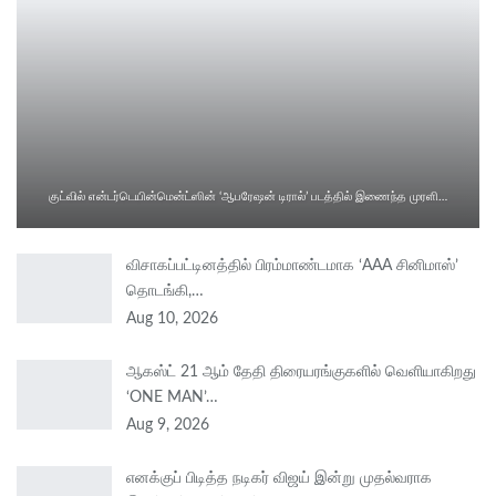
குட்வில் என்டர்டெயின்மென்ட்ஸின் ‘ஆபரேஷன் டிரால்’ படத்தில் இணைந்த முரளி…
விசாகப்பட்டினத்தில் பிரம்மாண்டமாக ‘AAA சினிமாஸ்’
தொடங்கி,…
Aug 10, 2026
ஆகஸ்ட் 21 ஆம் தேதி திரையரங்குகளில் வெளியாகிறது
‘ONE MAN’…
Aug 9, 2026
எனக்குப் பிடித்த நடிகர் விஜய் இன்று முதல்வராக