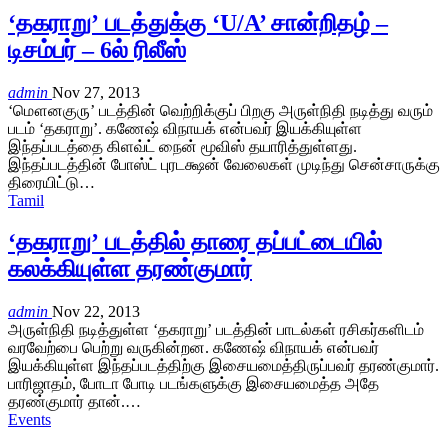
‘தகராறு’ படத்துக்கு ‘U/A’ சான்றிதழ் –
டிசம்பர் – 6ல் ரிலீஸ்
admin
Nov 27, 2013
‘மௌனகுரு’ படத்தின் வெற்றிக்குப் பிறகு அருள்நிதி நடித்து வரும்
படம் ‘தகராறு’. கணேஷ் விநாயக் என்பவர் இயக்கியுள்ள
இந்தப்படத்தை கிளவ்ட் நைன் மூவிஸ் தயாரித்துள்ளது.
இந்தப்படத்தின் போஸ்ட் புரடக்ஷன் வேலைகள் முடிந்து சென்சாருக்கு
திரையிட்டு…
Tamil
‘தகராறு’ படத்தில் தாரை தப்பட்டையில்
கலக்கியுள்ள தரண்குமார்
admin
Nov 22, 2013
அருள்நிதி நடித்துள்ள ‘தகராறு’ படத்தின் பாடல்கள் ரசிகர்களிடம்
வரவேற்பை பெற்று வருகின்றன. கணேஷ் விநாயக் என்பவர்
இயக்கியுள்ள இந்தப்படத்திற்கு இசையமைத்திருப்பவர் தரண்குமார்.
பாரிஜாதம், போடா போடி படங்களுக்கு இசையமைத்த அதே
தரண்குமார் தான்.…
Events