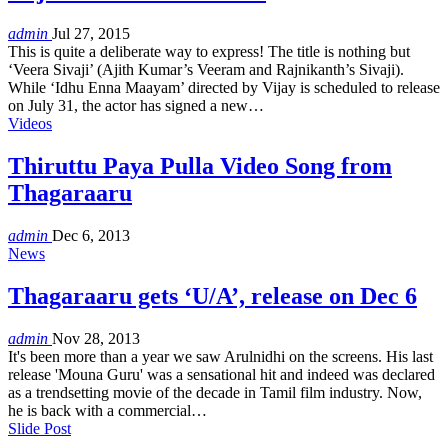
admin
Jul 27, 2015
This is quite a deliberate way to express! The title is nothing but
‘Veera Sivaji’ (Ajith Kumar’s Veeram and Rajnikanth’s Sivaji).
While ‘Idhu Enna Maayam’ directed by Vijay is scheduled to release
on July 31, the actor has signed a new…
Videos
Thiruttu Paya Pulla Video Song from
Thagaraaru
admin
Dec 6, 2013
News
Thagaraaru gets ‘U/A’, release on Dec 6
admin
Nov 28, 2013
It's been more than a year we saw Arulnidhi on the screens. His last
release 'Mouna Guru' was a sensational hit and indeed was declared
as a trendsetting movie of the decade in Tamil film industry. Now,
he is back with a commercial…
Slide Post