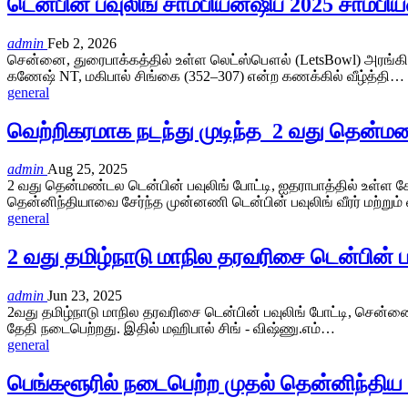
டென்பின் பவுலிங் சாம்பியன்ஷிப் 2025 சாம்ப
admin
Feb 2, 2026
சென்னை, துரைபாக்கத்தில் உள்ள லெட்ஸ்பௌல் (LetsBowl) அரங்கில் 
கணேஷ் NT, மகிபால் சிங்கை (352–307) என்ற கணக்கில் வீழ்த்தி…
general
வெற்றிகரமாக நடந்து முடிந்த 2 வது தென்மண
admin
Aug 25, 2025
2 வது தென்மண்டல டென்பின் பவுலிங் போட்டி, ஐதராபாத்தில் உள்ள க
தென்னிந்தியாவை சேர்ந்த முன்னணி டென்பின் பவுலிங் வீரர் மற்று
general
2 வது தமிழ்நாடு மாநில தரவரிசை டென்பின் பவு
admin
Jun 23, 2025
2வது தமிழ்நாடு மாநில தரவரிசை டென்பின் பவுலிங் போட்டி, சென்னை,
தேதி நடைபெற்றது. இதில் மஹிபால் சிங் - விஷ்ணு.எம்…
general
பெங்களூரில் நடைபெற்ற முதல் தென்னிந்திய 