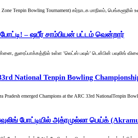
h Zone Tenpin Bowling Tournament) கர்நாடக மாநிலம், பெங்களூரில்
ோட்டி! – ஷபீர் சாம்பியன் பட்டம் வென்றார்
்னை, துரைப்பாக்கத்தில் உள்ள ’லெட்ஸ் பவுல்’ டென்பின் பவுலிங் வி
 33rd National Tenpin Bowling Championshi
ra Pradesh emerged Champions at the ARC 33rd NationalTenpin Bowl
வுலிங் போட்டியில் அக்ரமுல்லா பெய்க் (Akram