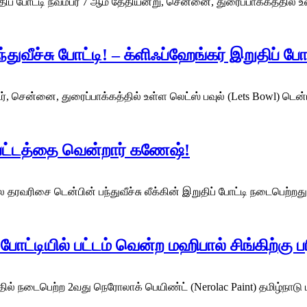
ிப் போட்டி நவம்பர் 7 ஆம் தேதியன்று, சென்னை, துரைப்பாக்கத்தில் உ
ுவீச்சு போட்டி! – க்ளிஃப்ஹேங்கர் இறுதிப் போ
், சென்னை, துரைப்பாக்கத்தில் உள்ள லெட்ஸ் பவுல் (Lets Bowl) டென
ி பட்டத்தை வென்றார் கணேஷ்!
தரவரிசை டென்பின் பந்துவீச்சு லீக்கின் இறுதிப் போட்டி நடைபெற்றது
போட்டியில் பட்டம் வென்ற மஹிபால் சிங்கிற்கு
ில் நடைபெற்ற 2வது நெரோலாக் பெயிண்ட் (Nerolac Paint) தமிழ்நாடு ம