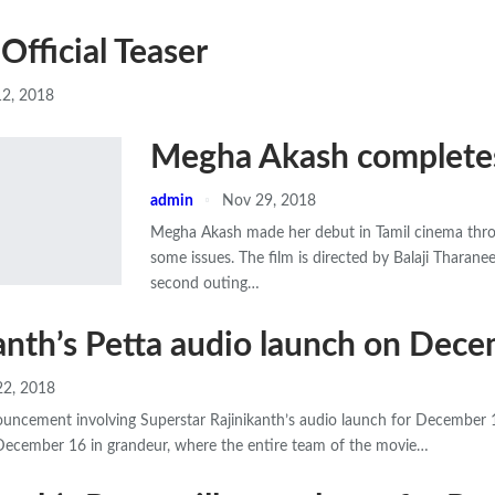
 Official Teaser
2, 2018
Megha Akash completes 
admin
Nov 29, 2018
Megha Akash made her debut in Tamil cinema throug
some issues. The film is directed by Balaji Tharan
second outing…
anth’s Petta audio launch on Dec
22, 2018
nouncement involving Superstar Rajinikanth’s audio launch for December 16
 December 16 in grandeur, where the entire team of the movie…