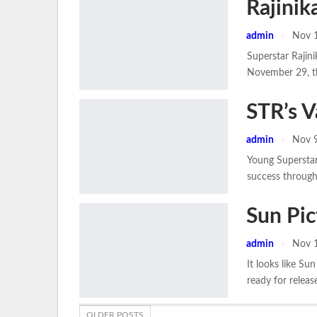
Rajinik
admin
Nov 
Superstar Rajin
November 29, th
STR’s V
admin
Nov 9
Young Superstar
success through
Sun Pic
admin
Nov 1
It looks like Su
ready for rele
OLDER POSTS