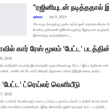
“ரஜினியுடன் நடித்ததால் 
admin
Jan 9, 2019
சில வருடங்களுக்கு முன்பு நம்பர் ஒன் கதாநாயகியாக இர
போன்ற முன்னணி ஹீரோக்களுக்கு ஜோடியாக நடித்தார். 
இணைந்து நடித்ததில்லை.…
ில் கார் ரேஸ் மூலம் ‘பேட்ட’ படத்தின
0, 2018
பில் கார்த்திக் சுப்புராஜ் இயக்கத்தில் உருவாகியுள்ளது ‘பேட்ட’. இப்படத்தினை ச
ியிட மாலிக் ஸ்ட்ரீம் கார்ப்பரேஷன் நிறுவனம் உரிமம் (இந்தியாவை தவிர)…
 ‘பேட்ட’ ட்ரெய்லர் வெளியீடு
7, 2018
் படங்கள் வெளியாகும் வரை படப்பிடிப்பு புகைப்படங்கள் படத்தின் போஸ்டர்க
ட்டுமே வெளியிடப்படுகின்றன. இந்த நிலையில் ரஜினி நடிக்கும் பேட்ட படத்தின்…