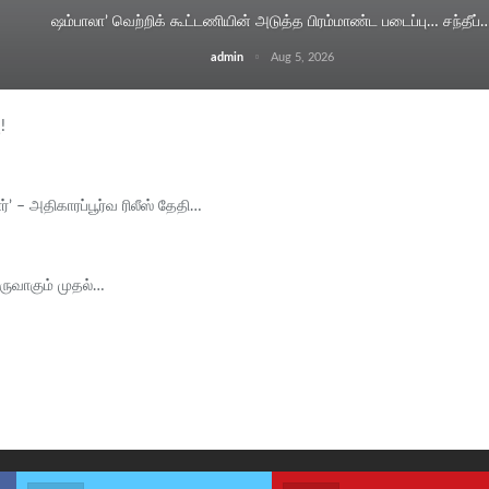
ஷம்பாலா’ வெற்றிக் கூட்டணியின் அடுத்த பிரம்மாண்ட படைப்பு… சந்தீப்
admin
Aug 5, 2026
!
்’ – அதிகாரப்பூர்வ ரிலீஸ் தேதி…
 உருவாகும் முதல்…