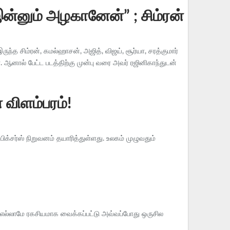
இன்னும் அழகானேன்” ; சிம்ரன்
ுந்த சிம்ரன், கமல்ஹாசன், அஜித், விஜய், சூர்யா, சரத்குமார்
ஆனால் பேட்ட படத்திற்கு முன்பு வரை அவர் ரஜினிகாந்துடன்
் விளம்பரம்!
ன் பிக்சர்ஸ் நிறுவனம் தயாரித்துள்ளது. உலகம் முழுவதும்
ள் எல்லாமே ரகசியமாக வைக்கப்பட்டு அவ்வப்போது ஒருசில