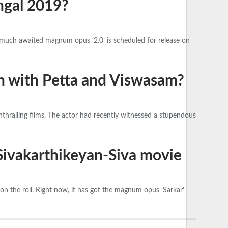
ongal 2019?
s much awaited magnum opus ‘2.0’ is scheduled for release on
h with Petta and Viswasam?
thralling films. The actor had recently witnessed a stupendous
 Sivakarthikeyan-Siva movie
on the roll. Right now, it has got the magnum opus ‘Sarkar’