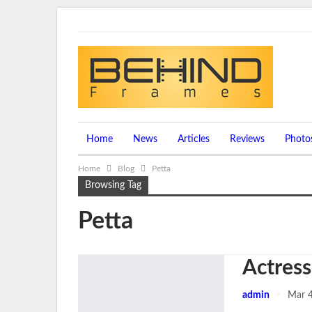
Thursday, August 6, 2026
Home
News
Articles
Reviews
Photo
Home
Blog
Petta
Browsing Tag
Petta
Actres
admin
Mar 4