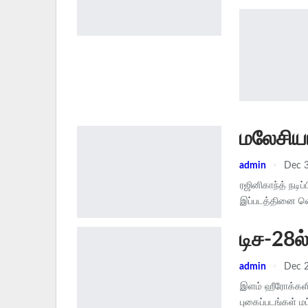
மலேசியாவ
admin
Dec 3
ரஜினிகாந்த் நடிப்
இப்படத்தினை வெள
டிச-28ல்
admin
Dec 2
இளம் ஹீரோக்களின
புகைப்படங்கள் ம