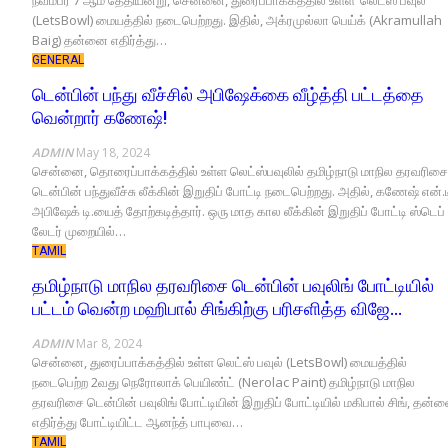
(LetsBowl) மையத்தில் நடைபெற்றது. இதில், அக்ரமுல்லா பெய்க் (Akramullah
Baig) தன்னை எதிர்த்து…
GENERAL
டென்பின் பந்து வீச்சில் அபிஷேக்கை வீழ்த்தி பட்டத்தை
வென்றார் கணேஷ்!
ADMIN
May 18, 2024
சென்னை, தொரைப்பாக்கத்தில் உள்ள லெட்ஸ்பவுலில் தமிழ்நாடு மாநில தரவரிசை
டென்பின் பந்துவீச்சு லீக்கின் இறுதிப் போட்டி நடைபெற்றது. அதில், கணேஷ் என்.ட
அபிஷேக் டி.யைத் தோற்கடித்தார். ஒரு மாத கால லீக்கின் இறுதிப் போட்டி ஸ்டெப்
லேடர் முறையில்…
TAMIL
தமிழ்நாடு மாநில தரவரிசை டென்பின் பவுலிங் போட்டியில்
பட்டம் வென்ற மஹிபால் சிங்கிற்கு பரிசளித்த விஜே…
ADMIN
Mar 8, 2024
சென்னை, துரைப்பாக்கத்தில் உள்ள லெட்ஸ் பவுல் (LetsBowl) மையத்தில்
நடைபெற்ற 2வது நெரோலாக் பெயிண்ட் (Nerolac Paint) தமிழ்நாடு மாநில
தரவரிசை டென்பின் பவுலிங் போட்டியின் இறுதிப் போட்டியில் மகிபால் சிங், தன்
எதிர்த்து போட்டியிட்ட ஆனந்த் பாபுவை…
TAMIL