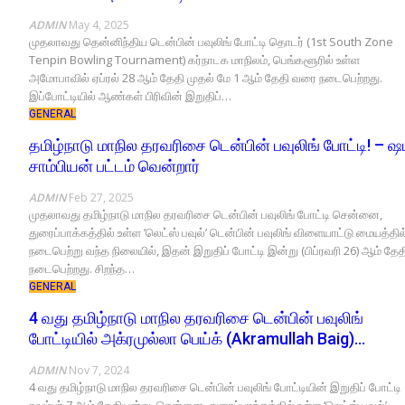
ADMIN
May 4, 2025
முதலாவது தென்னிந்திய டென்பின் பவுலிங் போட்டி தொடர் (1st South Zone
Tenpin Bowling Tournament) கர்நாடக மாநிலம், பெங்களூரில் உள்ள
அமோபாவில் ஏப்ரல் 28 ஆம் தேதி முதல் மே 1 ஆம் தேதி வரை நடைபெற்றது.
இப்போட்டியில் ஆண்கள் பிரிவின் இறுதிப்…
GENERAL
தமிழ்நாடு மாநில தரவரிசை டென்பின் பவுலிங் போட்டி! – ஷபீ
சாம்பியன் பட்டம் வென்றார்
ADMIN
Feb 27, 2025
முதலாவது தமிழ்நாடு மாநில தரவரிசை டென்பின் பவுலிங் போட்டி சென்னை,
துரைப்பாக்கத்தில் உள்ள ’லெட்ஸ் பவுல்’ டென்பின் பவுலிங் விளையாட்டு மையத்தில
நடைபெற்று வந்த நிலையில், இதன் இறுதிப் போட்டி இன்று (பிப்ரவரி 26) ஆம் தேத
நடைபெற்றது. சிறந்த…
GENERAL
4 வது தமிழ்நாடு மாநில தரவரிசை டென்பின் பவுலிங்
போட்டியில் அக்ரமுல்லா பெய்க் (Akramullah Baig)…
ADMIN
Nov 7, 2024
4 வது தமிழ்நாடு மாநில தரவரிசை டென்பின் பவுலிங் போட்டியின் இறுதிப் போட்டி
நவம்பர் 7 ஆம் தேதியன்று, சென்னை, துரைப்பாக்கத்தில் உள்ள ‘லெட்ஸ் பவுல்’