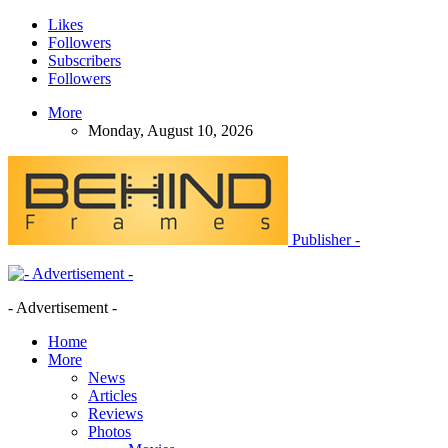
Likes
Followers
Subscribers
Followers
More
Monday, August 10, 2026
Publisher -
- Advertisement -
Home
More
News
Articles
Reviews
Photos