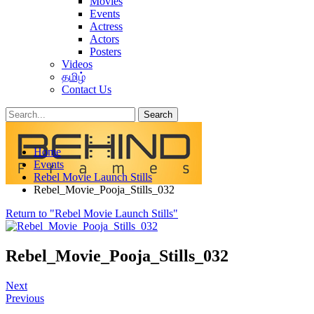
Movies
Events
Actress
Actors
Posters
Videos
தமிழ்
Contact Us
Posts
Categories
Home
Tags
Events
Rebel Movie Launch Stills
Rebel_Movie_Pooja_Stills_032
Return to "Rebel Movie Launch Stills"
Rebel_Movie_Pooja_Stills_032
Next
Previous