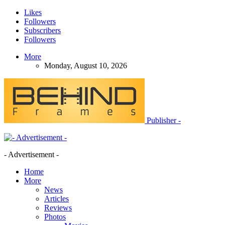
Likes
Followers
Subscribers
Followers
More
Monday, August 10, 2026
Publisher -
- Advertisement -
Home
More
News
Articles
Reviews
Photos