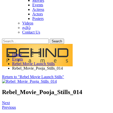
Movies
Events
Actress
Actors
Posters
Videos
தமிழ்
Contact Us
Posts
Categories
Home
Tags
Events
Rebel Movie Launch Stills
Rebel_Movie_Pooja_Stills_014
Return to "Rebel Movie Launch Stills"
Rebel_Movie_Pooja_Stills_014
Next
Previous