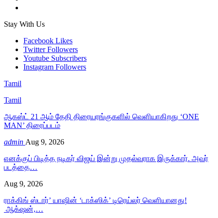
Stay With Us
Facebook
Likes
Twitter
Followers
Youtube
Subscribers
Instagram
Followers
Tamil
Tamil
ஆகஸ்ட் 21 ஆம் தேதி திரையரங்குகளில் வெளியாகிறது ‘ONE
MAN’ திரைப்படம்
admin
Aug 9, 2026
எனக்குப் பிடித்த நடிகர் விஜய் இன்று முதல்வராக இருக்கார். அவர்
படத்தை…
Aug 9, 2026
ராக்கிங் ஸ்டார்’ யாஷின் ‘டாக்ஸிக்’ டிரெய்லர் வெளியானது!
ஆக்‌ஷன்,…