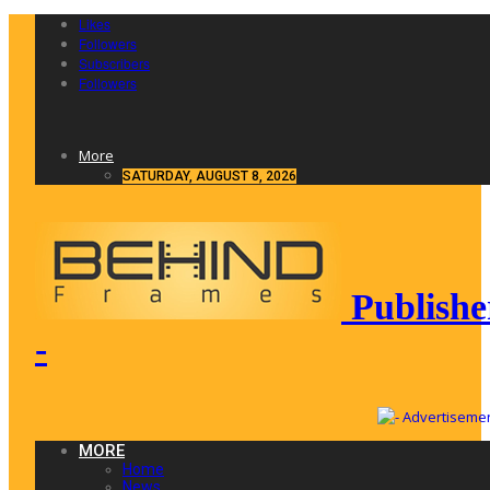
Likes
Followers
Subscribers
Followers
More
SATURDAY, AUGUST 8, 2026
Publishe
-
MORE
Home
News