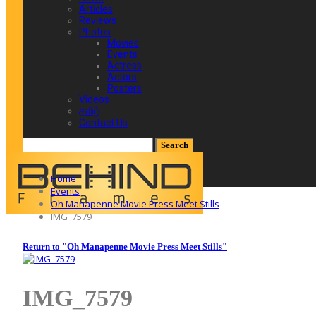
Articles
Reviews
Photos
Movies
Events
Actress
Actors
Posters
Videos
தமிழ்
Contact Us
Posts
Categories
Home
Tags
Events
Oh Manapenne Movie Press Meet Stills
IMG_7579
Return to "Oh Manapenne Movie Press Meet Stills"
IMG_7579