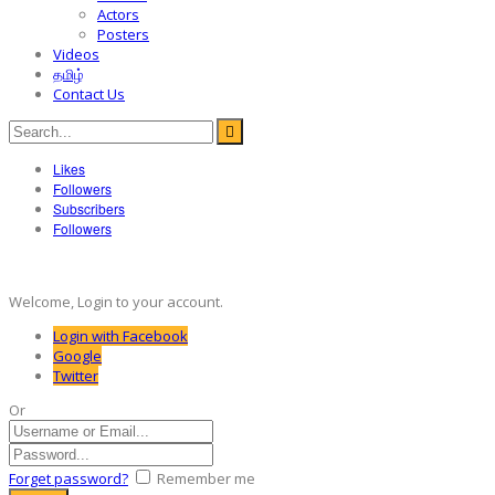
Actors
Posters
Videos
தமிழ்
Contact Us
Likes
Followers
Subscribers
Followers
Welcome, Login to your account.
Login with Facebook
Google
Twitter
Or
Forget password?
Remember me