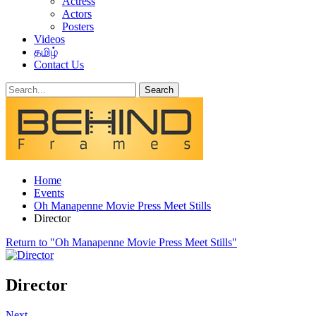
Actress
Actors
Posters
Videos
தமிழ்
Contact Us
Home
Events
Oh Manapenne Movie Press Meet Stills
Director
Return to "Oh Manapenne Movie Press Meet Stills"
Director
Next