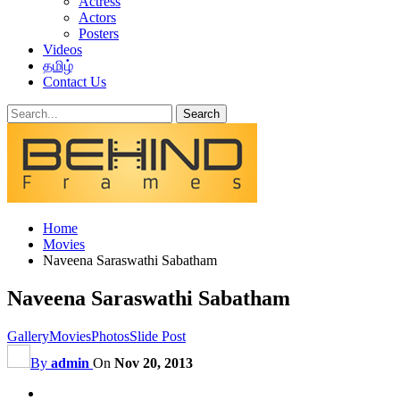
Actress
Actors
Posters
Videos
தமிழ்
Contact Us
Home
Movies
Naveena Saraswathi Sabatham
Naveena Saraswathi Sabatham
Gallery
Movies
Photos
Slide Post
By
admin
On
Nov 20, 2013