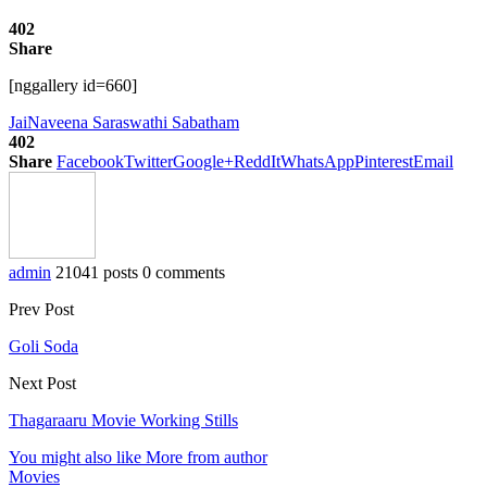
402
Share
[nggallery id=660]
Jai
Naveena Saraswathi Sabatham
402
Share
Facebook
Twitter
Google+
ReddIt
WhatsApp
Pinterest
Email
admin
21041 posts
0 comments
Prev Post
Goli Soda
Next Post
Thagaraaru Movie Working Stills
You might also like
More from author
Movies