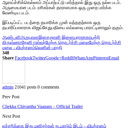
ஆராய்ச்சிக்கெல்லாம் அப்பாற்பட்டு பார்த்தால் இது ஒரு நல்ல படம்.
அருமையான படம். ரசிகர்கள் தாராளமாக ஒரு முறை பார்க்க
வேண்டிய படம்.
இப்படிப்பட்ட படத்தை தயாரிக்க முன் வந்ததற்காக ஒரு
தயாரிப்பாளராக விஜய்சேதுபதியை எவ்வளவு பாராட்டினாலும் தகும்.
ஆண்டனி
ஆறுபாலா
இசைஞானி இளையராஜா
காயத்ரி
கிருஷ்ணா
தேனி ஈஸ்வர்
மேற்கு தொடர்ச்சி மலை
மேற்கு தொடர்ச்சி
மலை - விமர்சனம்
லெனின் பாரதி
348
Share
Facebook
Twitter
Google+
ReddIt
WhatsApp
Pinterest
Email
admin
21041 posts
0 comments
Prev Post
Chekka Chivantha Vaanam – Official Trailer
Next Post
எச்சரிக்கை இது மனிதர்கள் நடமாடும் இடம் – விமர்சனம்