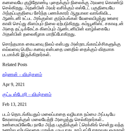
கனவையே குழிதோண்டி புதைக்கும் நிலைக்கு அவரை கொண்டு
செல்கிறது. அதன்பின் அவர் வசிக்கும் எஸ்டேட் பகுதியையே
அந்தப்பகுதியை சேர்ந்த பணக்காரர் ஆறுபாலா வாங்கிவிட,
ஆண்டனி உட்பட அங்குள்ள குடும்பங்கள் வேலையிழந்து ஊரை
காலி செய்து கிளம்பும் நிலை ஏற்படுகிறது. கம்யூனிஸ்ட் சகாவுடன்
அதை தட்டிக்கேட்க கிளம்பும் ஆண்டனியின் வாழ்க்கையே
அதன்பின் தலைகீழாக மாறிப்போகிறது.
சொந்தமாக கையளவு நிலம் என்பது அன்றாடங்காய்ச்சிகளுக்கு
எவ்வளவு பெரிய கனவு என்பதை மனதில் தைக்கும் விதமாக
படமாக்கி இருக்கிறார்கள்.
Related Posts
கர்ணன் – விமர்சனம்
Apr 9, 2021
குட்டி ஸ்டோரி – விமர்சனம்
Feb 13, 2021
படம் தொடங்கியதும் மலைப்பாதை வழியாக நம்மை அப்படியே
கேரளாவுக்குள் மலையேற்றி அழைத்து செல்கிறார்கள்..
உண்மையிலேயே நாமே அந்த பகுதிக்குள் ட்ரெக்கிங் சென்று வந்த
உணர்வு ஏற்படுவதை மறுக்க முடியாது. நாம் எப்போதாவது ஒருநாள்