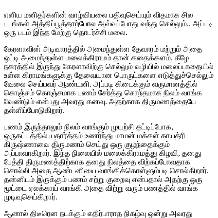
எளிய மனிதர்களின் வாழ்வியலை பதிவுசெய்யும் விதமாக சில
படங்கள் அத்திப்பூத்தாற்போல அவ்வப்போது வந்து செல்லும்.. அப்படி
ஒரு படம் இந்த மேற்கு தொடர்ச்சி மலை.
கேரளாவின் அடிவாரத்தில் அமைந்துள்ள தேவாரம் மற்றும் அதை
ஒட்டி அமைந்துள்ள மலைக்கிராமம் தான் கதைக்களம். கீழே
நகரத்தில் இருந்து கேரளாவிற்கு செல்லும் வழியில் மலைப்பாதையில்
உள்ள கிராமங்களுக்கு தேவையான பொருட்களை எடுத்துச்செல்லும்
வேலை செய்பவர் ஆண்டனி. அப்படி கிடைக்கும் வருமானத்தில்
கொஞ்சம் கொஞ்சமாக பணம் சேர்த்து சொந்தமாக நிலம் வாங்க
வேண்டும் என்பது அவரது கனவு. அதற்காக திருமணத்தையே
தள்ளிப்போடுகிறார்.
பணம் இருந்தாலும் நிலம் வாங்கும் முயற்சி தட்டிப்போக,
ஒருகட்டத்தில் யதார்த்தம் உணர்ந்து மாமன் மக்கள் காயத்ரி
கிருஷ்ணாவை திருமணம் செய்து ஒரு குழந்தைக்கும்
அப்பாவாகிறார். இந்த நிலையில் மலைக்கிராமத்து கிழவி, தனது
பேத்தி திருமணத்திற்காக தனது நிலத்தை விற்கப்போவதாக
சொல்லி அதை ஆண்டனியை வாங்கிக்கொள்ளும்படி சொல்கிறார்.
தன்னிடம் இருக்கும் பணம் சற்று குறைவு என்பதால் அதற்கு ஒரு
மூட்டை ஏலக்காய் வாங்கி அதை விற்று வரும் பணத்தில் வாங்க
முடிவுசெய்கிறார்.
ஆனால் திடீரென நடக்கும் எதிர்பாராத நிகழ்வு ஒன்று அவரது