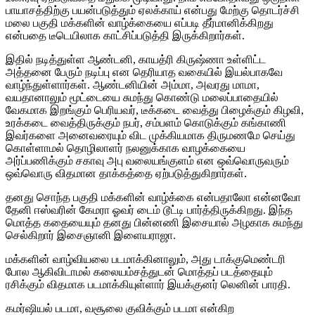
பாயாசத்திற்கு பயன்படுத்தும் ஏலக்காய் என்பது மேற்கு தொடர்ச்சி
மலை பகுதி மக்களின் வாழ்க்கையை எப்படி தீர்மானிக்கிறது
என்பதை டீடெயிலாக காட்சிப்படுத்தி இருக்கிறார்கள்.
இதில் நடித்துள்ள ஆண்டனி, காயத்ரி கிருஷ்ணா உள்ளிட்ட
அத்தனை பேரும் நடிப்பு என தெரியாத வகையில் இயல்பாகவே
வாழ்ந்துள்ளார்கள். ஆண்டனியின் அம்மா, அவரது மாமா,
வயதானாலும் மூட்டையை சுமந்து கொண்டு மலைப்பாதையில்
வேகமாக இறங்கும் பெரியவர், டீக்கடை வைத்து பிழைக்கும் கிழவி,
உரக்கடை வைத்திருக்கும் நபர், சம்பளம் கொடுக்கும் கங்காணி
இவர்களை அனைவரையும் விட முக்கியமாக திருமணமே செய்து
கொள்ளாமல் தொழிலாளர் நலனுக்காக வாழக்கையை
அர்ப்பணிக்கும் சகாவு அபு வலையங்குளம் என ஒவ்வொருவரும்
ஒவ்வொரு விதமான தாக்கத்தை ஏற்படுத்துகிறார்கள்.
தனது சொந்த பகுதி மக்களின் வாழ்க்கை என்பதாலோ என்னவோ
தேனி ஈஸ்வரின் கேமரா ஓவர் டைம் டூட்டி பார்த்திருக்கிறது. இந்த
மொத்த கதையையும் தனது பின்னணி இசையால் அழகாக சுமந்து
செல்கிறார் இசைஞானி இளையராஜா.
மக்களின் வாழ்வியலை படமாக்கினாலும், அது டாக்குமெண்டரி
போல ஆகிவிடாமல் கலையம்சத்துடன் மொத்தப் படத்தையும்
ரசிக்கும் விதமாக படமாக்கியுள்ளார் இயக்குனர் லெனின் பாரதி.
கமர்ஷியல் படமா, வசூலை குவிக்கும் படமா என்கிற