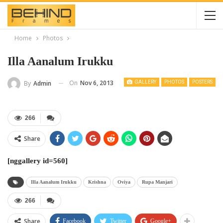
Home
Photos
Illa Aanalum Irukku
On
Nov 6, 2013
By
Admin
GALLERY
PHOTOS
POSTERS
266
Share
[nggallery id=560]
Illa Aanalum Irukku
Krishna
Oviya
Rupa Manjari
266
Share
Facebook
Twitter
Google+