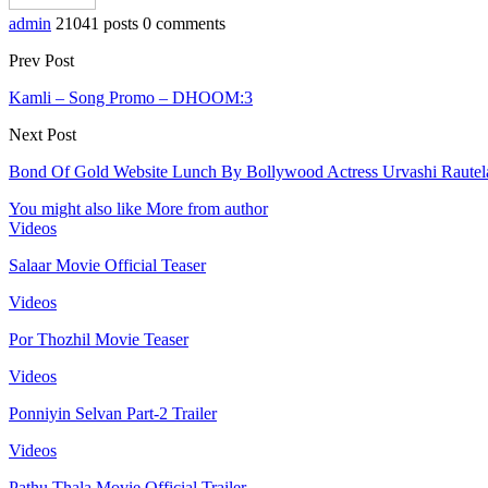
admin
21041 posts
0 comments
Prev Post
Kamli – Song Promo – DHOOM:3
Next Post
Bond Of Gold Website Lunch By Bollywood Actress Urvashi Rautel
You might also like
More from author
Videos
Salaar Movie Official Teaser
Videos
Por Thozhil Movie Teaser
Videos
Ponniyin Selvan Part-2 Trailer
Videos
Pathu Thala Movie Official Trailer