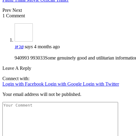
Prev
Next
1 Comment
หวย
says
4 months ago
940993 993033Some genuinely good and utilitarian information on
Leave A Reply
Connect with:
Login with Facebook
Login with Google
Login with Twitter
Your email address will not be published.