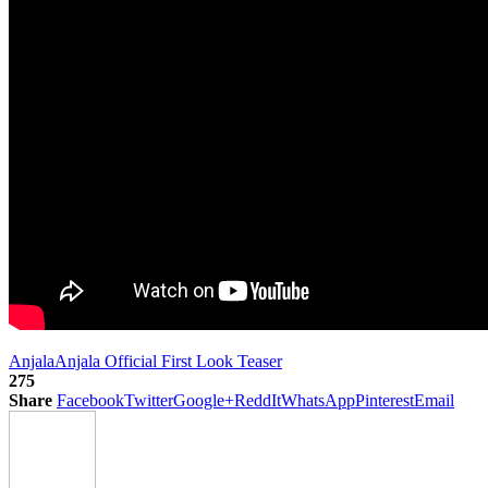
Anjala
Anjala Official First Look Teaser
275
Share
Facebook
Twitter
Google+
ReddIt
WhatsApp
Pinterest
Email