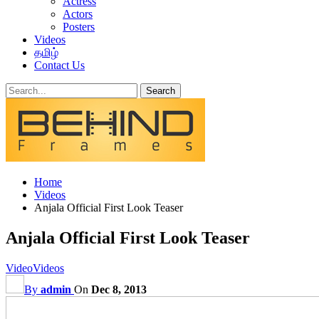
Actress
Actors
Posters
Videos
தமிழ்
Contact Us
Home
Videos
Anjala Official First Look Teaser
Anjala Official First Look Teaser
Video
Videos
By
admin
On
Dec 8, 2013