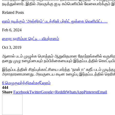
நடித்துள்ளார். இதில் அவருக்கு ஐ.டி கம்பெனியில் வேலைபார்க்கும்
Related Posts
ஷாம் நடிக்கும் ‘அஸ்திரம்’ படத்தின் பர்ஸ்ட் லுக்கை வெளியிட்ட…
Feb 6, 2024
சைரா நரசிம்மா ரெட்டி – விமர்சனம்
Oct 3, 2019
ஆனால் படம் முழுக்க மொத்தம் ஆறுவிதமான தோற்றங்களில் வருகிறா
தனது முழு உழைப்பையும் நம்பிக்கையையும் இந்தப்படத்தில் கொட்டியிர
இந்தப்படத்தின் சிறப்புக்காட்சியை பார்த்த ‘நான் ஈ’ சுதீப் படம் முடிந்
அசாதாரணமானது. அவருடைய கடின உழைப்பு இந்தப்படத்தில் தெரிகிறது”
6 மெழுகுவர்த்திகள்
சுதீப்
ஷாம்
444
Share
Facebook
Twitter
Google+
ReddIt
WhatsApp
Pinterest
Email