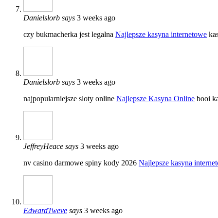
Danielslorb
says
3 weeks ago
czy bukmacherka jest legalna
Najlepsze kasyna internetowe
kas
Danielslorb
says
3 weeks ago
najpopularniejsze sloty online
Najlepsze Kasyna Online
booi k
JeffreyHeace
says
3 weeks ago
nv casino darmowe spiny kody 2026
Najlepsze kasyna interne
EdwardTweve
says
3 weeks ago