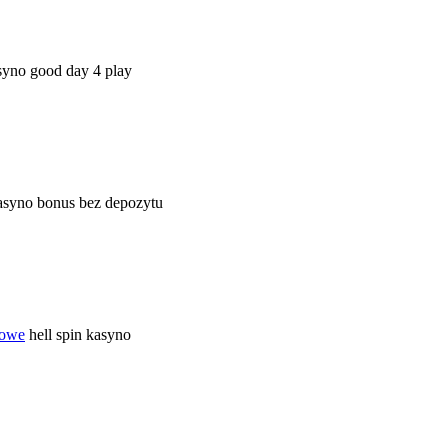
yno good day 4 play
asyno bonus bez depozytu
towe
hell spin kasyno