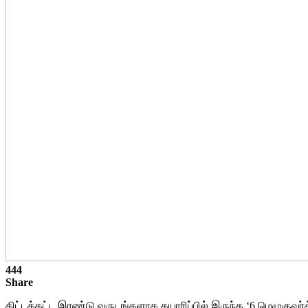
444
Share
கிட்டத்தட்ட இரண்டு வருடங்களாக தயாரிப்பில் இருந்த ‘6 மெழுகுவ