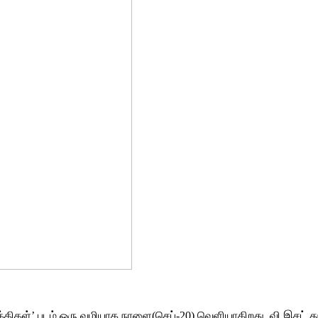
ர்த்திகள்’ படம் ஒரு வழியாக நாளை(செப்-20) வெளியாகிறது. வி.இசட்