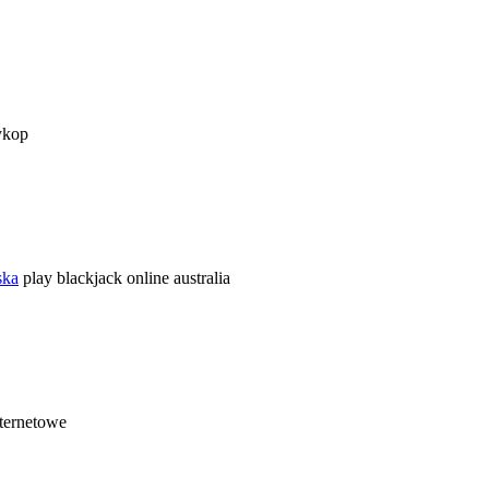
ykop
ska
play blackjack online australia
ternetowe