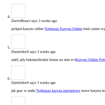
Darrellhoact
says
3 weeks ago
jackpot kasyno online
Najlepsze Kasyna Online
total casino w
Danielslorb
says
3 weeks ago
zakЕ‚ady bukmacherskie bonus na start п»ї
Kasyno Online Pol
Danielslorb
says
3 weeks ago
jak grac w statki
Najlepsze kasyna internetowe
nowe kasyno in