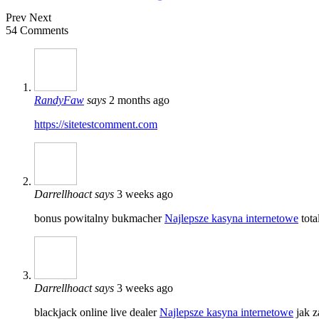
Prev
Next
54 Comments
RandyFaw
says
2 months ago
https://sitetestcomment.com
Darrellhoact
says
3 weeks ago
bonus powitalny bukmacher
Najlepsze kasyna internetowe
tota
Darrellhoact
says
3 weeks ago
blackjack online live dealer
Najlepsze kasyna internetowe
jak z