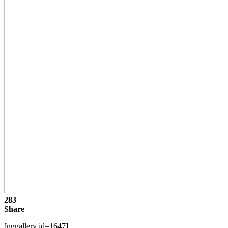
283
Share
[nggallery id=1647]