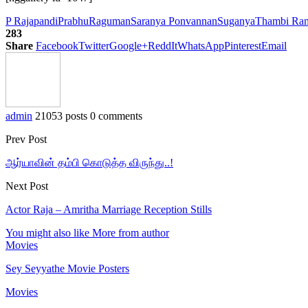
P Rajapandi
Prabhu
Raguman
Saranya Ponvannan
Suganya
Thambi Ra
283
Share
Facebook
Twitter
Google+
ReddIt
WhatsApp
Pinterest
Email
admin
21053 posts
0 comments
Prev Post
ஆர்யாவின் தம்பி கொடுத்த விருந்து..!
Next Post
Actor Raja – Amritha Marriage Reception Stills
You might also like
More from author
Movies
Sey Seyyathe Movie Posters
Movies