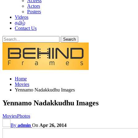
Actress
Actors
Posters
Videos
தமிழ்
Contact Us
Home
Movies
Yennamo Nadakkudhu Images
Yennamo Nadakkudhu Images
Movies
Photos
By
admin
On
Apr 26, 2014