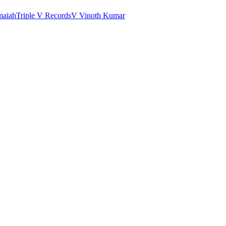
maiah
Triple V Records
V Vinoth Kumar