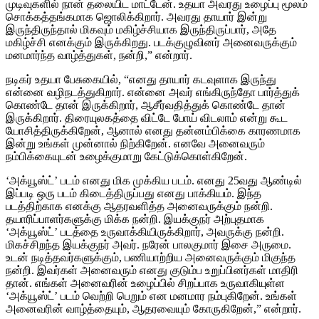
முடிவுகளில் நான் தலையிட மாட்டேன். உதயா அவரது உழைப்பு மூலம்
சொக்கத்தங்கமாக ஜொலிக்கிறார். அவரது தாயார் இன்று
இருந்திருந்தால் மிகவும் மகிழ்ச்சியாக இருந்திருப்பார், அதே
மகிழ்ச்சி எனக்கும் இருக்கிறது. படக்குழுவினர் அனைவருக்கும்
மனமார்ந்த வாழ்த்துகள், நன்றி,” என்றார்.
நடிகர் உதயா பேசுகையில், “எனது தாயார் கடவுளாக இருந்து
என்னை வழிநடத்துகிறார். என்னை அவர் எங்கிருந்தோ பார்த்துக்
கொண்டே தான் இருக்கிறார், ஆசீர்வதித்துக் கொண்டே தான்
இருக்கிறார். திரையுலகத்தை விட்டே போய் விடலாம் என்று கூட
யோசித்திருக்கிறேன், ஆனால் எனது தன்னம்பிக்கை காரணமாக
இன்று உங்கள் முன்னால் நிற்கிறேன். எனவே அனைவரும்
நம்பிக்கையுடன் உழைக்குமாறு கேட்டுக்கொள்கிறேன்.
‘அக்யூஸ்ட்’ படம் எனது மிக முக்கிய படம். எனது 25வது ஆண்டில்
இப்படி ஒரு படம் கிடைத்திருப்பது எனது பாக்கியம். இந்த
படத்திற்காக எனக்கு ஆதரவளித்த அனைவருக்கும் நன்றி.
தயாரிப்பாளர்களுக்கு மிக்க நன்றி. இயக்குநர் அற்புதமாக
‘அக்யூஸ்ட்’ படத்தை உருவாக்கியிருக்கிறார், அவருக்கு நன்றி.
மிகச்சிறந்த இயக்குநர் அவர். நரேன் பாலகுமார் இசை அருமை.
உடன் நடித்தவர்களுக்கும், பணியாற்றிய அனைவருக்கும் மிகுந்த
நன்றி. இவர்கள் அனைவரும் எனது குடும்ப உறுப்பினர்கள் மாதிரி
தான். எங்கள் அனைவரின் உழைப்பில் சிறப்பாக உருவாகியுள்ள
‘அக்யூஸ்ட்’ படம் வெற்றி பெறும் என மனமார நம்புகிறேன். உங்கள்
அனைவரின் வாழ்த்தையும், ஆதரவையும் கோருகிறேன்,” என்றார்.