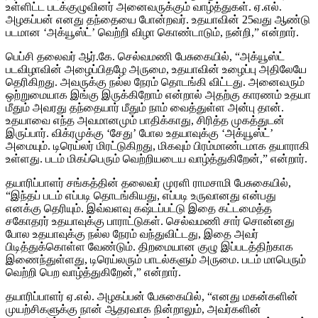
உள்ளிட்ட படக்குழுவினர் அனைவருக்கும் வாழ்த்துகள். ஏ.எல்.
அழகப்பன் எனது தந்தையை போன்றவர். உதயாவின் 25வது ஆண்டு
படமான ‘அக்யூஸ்ட்’ வெற்றி விழா கொண்டாடும், நன்றி,” என்றார்.
பெப்சி தலைவர் ஆர்.கே. செல்வமணி பேசுகையில், “அக்யூஸ்ட்
படவிழாவின் அழைப்பிதழே அருமை, உதயாவின் உழைப்பு அதிலேயே
தெரிகிறது. அவருக்கு நல்ல நேரம் தொடங்கி விட்டது. அனைவரும்
ஒற்றுமையாக இங்கு இருக்கிறோம் என்றால் அதற்கு காரணம் உதயா
மீதும் அவரது தந்தையார் மீதும் நாம் வைத்துள்ள அன்பு தான்.
உதயாவை எந்த அவமானமும் பாதிக்காது, சிரித்த முகத்துடன்
இருப்பார். விக்ரமுக்கு ‘சேது’ போல உதயாவுக்கு ‘அக்யூஸ்ட்’
அமையும். டிரெய்லர் மிரட்டுகிறது, மிகவும் பிரம்மாண்டமாக தயாராகி
உள்ளது. படம் மிகப்பெரும் வெற்றியடைய வாழ்த்துகிறேன்,” என்றார்.
தயாரிப்பாளர் சங்கத்தின் தலைவர் முரளி ராமசாமி பேசுகையில்,
“இந்தப் படம் எப்படி தொடங்கியது, எப்படி உருவானது என்பது
எனக்கு தெரியும். இவ்வளவு கஷ்டப்பட்டு இதை கட்டமைத்த
சகோதரர் உதயாவுக்கு பாராட்டுகள். செல்வமணி சார் சொன்னது
போல உதயாவுக்கு நல்ல நேரம் வந்துவிட்டது, இதை அவர்
பிடித்துக்கொள்ள வேண்டும். திறமையான குழு இப்படத்திற்காக
இணைந்துள்ளது, டிரெய்லரும் பாடல்களும் அருமை. படம் மாபெரும்
வெற்றி பெற வாழ்த்துகிறேன்,” என்றார்.
தயாரிப்பாளர் ஏ.எல். அழகப்பன் பேசுகையில், “எனது மகன்களின்
முயற்சிகளுக்கு நான் ஆதரவாக நின்றாலும், அவர்களின்