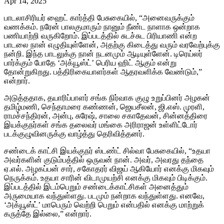
Apr 14, 2025
பாடலாசிரியர் ஹைட் கார்த்தி பேசுகையில், “அனைவருக்கும்
வணக்கம். நரேன் பாலகுமாரும் நானும் நீண்ட நாளாக ஒன்றாக
பணியாற்றி வருகிறோம். இப்படத்தில் சுடச்சுட பிரியாணி என்ற
பாடலை நான் எழுதியுள்ளேன், அதற்கு கிடைத்து வரும் வரவேற்புக்கு
நன்றி. இந்த பாடலுக்கு நான் நடனமும் ஆடியுள்ளேன். டிரெய்லர்
பார்க்கும் போதே ‘அக்யூஸ்ட்’ பெரிய ஹிட் ஆகும் என்று
தோன்றுகிறது. பத்திரிகையாளர்கள் ஆதரவளிக்க வேண்டும்,”
என்றார்.
அடுத்ததாக, தயாரிப்பாளர் சங்க நிர்வாக குழு உறுப்பினர் அழகன்
தமிழ்மணி, செந்தாமரை கண்ணன், ஜெயசீலன், ஜி.எஸ். முரளி,
ராமச்சந்திரன், அன்பு, சுரேஷ், சாலை சகாதேவன், சின்னத்திரை
இயக்குநர்கள் சங்க தலைவர் மங்கை அரிராஜன் உள்ளிட்டோர்
படக்குழுவினருக்கு வாழ்த்து தெரிவித்தனர்.
சண்டைக் காட்சி இயக்குநர் ஸ்டண்ட் சில்வா பேசுகையில், “உதயா
அவர்களின் குடும்பத்தில் ஒருவன் நான். அவர், அவரது தந்தை
ஏ.எல். அழகப்பன் சார், சகோதரர் விஜய் ஆகியோர் எனக்கு மிகவும்
நெருக்கம். உதயா சாரின் விடாமுயற்சி எனக்கு மிகவும் பிடிக்கும்.
இப்படத்தில் இடம்பெறும் சண்டைக்காட்சிகள் அனைத்தும்
அருமையாக வந்துள்ளது. படமும் நன்றாக வந்துள்ளது. எனவே,
‘அக்யூஸ்ட்’ மாபெரும் வெற்றி பெறும் என்பதில் எனக்கு மாற்றுக்
கருத்தே இல்லை,” என்றார்.