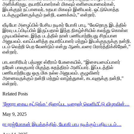
அளிக்கிறது. தயாரிப்பாளர்கள் மிகவும் எளிமையானவர்கள்,
இயக்குநர் நட்பானவர், உதயா மிகவும் இனியவர். ஒட்டுமொத்த
படக்குழுவினருக்கும் நன்றி, வணக்கம்,” என்றார்.
வீடியோ அழைப்பில் பேசிய நடிகர் யோகி பாபு, “வேறொரு இடத்தில்
இரவு படப்பிடிப்பில் இருப்பதால் இந்த நிகழ்ச்சியில் கலந்து கொள்ள
முடியவில்லை. இந்த படத்தில் நான் பணியாற்றியது சிறப்பான
அனுபவம். வாய்ப்பளித்த தயாரிப்பாளர் மற்றும் இயக்குநருக்கு நன்றி.
படம் வெற்றி பெற வேண்டும் என்று ஆண்டவரை பிரார்த்திக்கிறேன்,”
என்றார்.
பாடலாசிரியர் பத்மஜா ஸ்ரீராம் பேசுகையில், “இசையமைப்பாளர்
நரேன் பாலகுமார் மிகுந்த சுதந்திரம் அளிப்பார். இப்படத்தில்
பணியாற்றியது ஒரு மிக நல்ல அனுபவம். குழுவினர்
அனைவருக்கும் நன்றி மற்றும் வாழ்த்துகள், கடவுளுக்கு நன்றி,”
என்றார்.
Related Posts
’ஜோரா கைய தட்டுங்க’ திரைப்பட டிரைலர் வெளியீட்டு விழாவின்…
May 9, 2025
ரா ராஜ்மோகன் இயக்கத்தில், யோகி பாபு நடிக்கும் புதிய படம்…