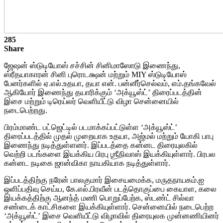
285
Share
ஜேஷன் ஸ்டுடியோஸ் சச்சின் சினிமாஸோடு இணைந்து,
ஸ்ரீதயாகாரன் சினி புரொடக்ஷன் மற்றும் MIY ஸ்டுடியோஸ்
பேனர்களில் ஏ.எல்.உதயா, தயா என். பன்னீர்செல்வம், எம்.தங்கவேல்
ஆகியோர் இணைந்து தயாரிக்கும் ‘அக்யூஸ்ட்’ திரைப்படத்தின்
இசை மற்றும் டிரெய்லர் வெளியீட்டு விழா சென்னையில்
நடைபெற்றது.
பிரம்மாண்ட பட்ஜெட்டில் படமாக்கப்பட்டுள்ள ‘அக்யூஸ்ட்’
திரைப்படத்தில் முதல் முறையாக உதயா, அஜ்மல் மற்றும் யோகி பாபு
இணைந்து நடித்துள்ளனர். இப்படத்தை கன்னட திரையுலகில்
வெற்றி படங்களை இயக்கிய பிரபு ஶ்ரீநிவாஸ் இயக்கியுள்ளார். பிரபல
கன்னட நடிகை ஜான்விகா நாயகியாக நடித்துள்ளார்.
இப்படத்திற்கு நரேன் பாலகுமார் இசையமைக்க, மருதநாயகம்.ஐ
ஒளிப்பதிவு செய்ய, கே.எல்.பிரவீன் படத்தொகுப்பை கையாள, கலை
இயக்கத்திற்கு ஆனந்த் மணி பொறுப்பேற்க, ஸ்டண்ட் சில்வா
சண்டைக் காட்சிகளை இயக்கியுள்ளார். சென்னையில் நடைபெற்ற
‘அக்யூஸ்ட்’ இசை வெளியீட்டு விழாவில் திரையுலக முன்னணியினர்