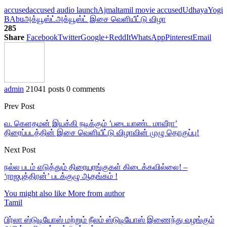
accused
accused audio launch
Ajmal
tamil movie accused
Udhaya
Yogi
BAbu
அக்யூஸ்ட்
அக்யூஸ்ட் இசை வெளியீட்டு விழா
285
Share
Facebook
Twitter
Google+
ReddIt
WhatsApp
Pinterest
Email
admin
21041 posts
0 comments
Prev Post
வ. கெளதமன் இயக்கி நடிக்கும் ’படையாண்ட மாவீரா’
திரைப்படத்தின் இசை வெளியீட்டு விழாவின் முழு தொகுப்பு!
Next Post
நல்ல படம் எடுத்தும் திரையரங்குகள் கிடைக்கவில்லை! –
‘ராஜபுத்திரன்’ படக்குழு ஆதங்கம் !
You might also like
More from author
Tamil
பிர்லா ஸ்டுடியோஸ் மற்றும் நீலம் ஸ்டுடியோஸ் இணைந்து வழங்கும்