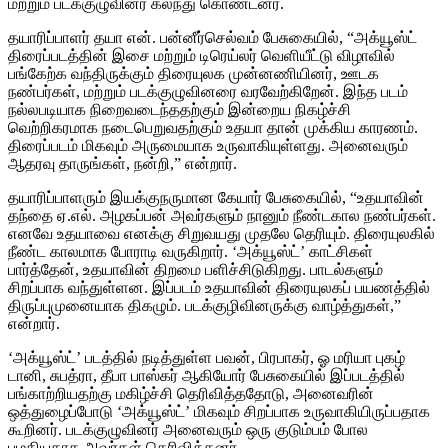
மற்றும் படக்குழுவினர் கலந்து கொண்டனர்.
தயாரிப்பாளர் தயா என். பன்னீர்செல்வம் பேசுகையில், “அக்யூஸ்ட்
திரைப்படத்தின் இசை மற்றும் டிரெய்லர் வெளியீட்டு விழாவில்
பங்கேற்க வந்திருக்கும் திரையுலக முன்னணியினர், ஊடக
நண்பர்கள், மற்றும் படக்குழுவினரை வரவேற்கிறேன். இந்த படம்
நல்லபடியாக நிறைவடைந்ததற்கும் இன்றைய நிகழ்ச்சி
வெற்றிகரமாக நடைபெறுவதற்கும் உதயா தான் முக்கிய காரணம்.
திரைப்படம் மிகவும் அருமையாக உருவாகியுள்ளது. அனைவரும்
ஆதரவு தாருங்கள், நன்றி,” என்றார்.
தயாரிப்பாளரும் இயக்குநருமான கேயார் பேசுகையில், “உதயாவின்
தந்தை ஏ.எல். அழகப்பன் அவர்களும் நானும் நீண்டகால நண்பர்கள்.
எனவே உதயாவை எனக்கு சிறுவயது முதலே தெரியும். திரையுலகில்
நீண்ட காலமாக போராடி வருகிறார். ‘அக்யூஸ்ட்’ காட்சிகள்
பார்த்தேன், உதயாவின் திறமை பளிச்சிடுகிறது. பாடல்களும்
சிறப்பாக வந்துள்ளன. இப்படம் உதயாவின் திரையுலகப் பயணத்தில்
திருப்புமுனையாக திகழும். படக்குழிவினருக்கு வாழ்த்துகள்,”
என்றார்.
‘அக்யூஸ்ட்’ படத்தில் நடித்துள்ள பவன், பிரபாகர், ஓ மரியா புகழ்
டானி, சுபத்ரா, தீபா பாஸ்கர் ஆகியோர் பேசுகையில் இப்படத்தில்
பங்காற்றியதற்கு மகிழ்ச்சி தெரிவித்ததோடு, அனைவரின்
ஒத்துழைப்போடு ‘அக்யூஸ்ட்’ மிகவும் சிறப்பாக உருவாகியிருப்பதாக
கூறினர். படக்குழுவினர் அனைவரும் ஒரு குடும்பம் போல
பழகியதாக அவர்கள் தெரிவித்தனர்.