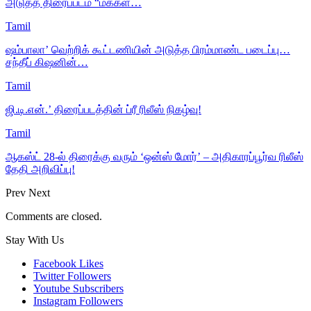
அடுத்த திரைப்படம் “மக்கள்…
Tamil
ஷம்பாலா’ வெற்றிக் கூட்டணியின் அடுத்த பிரம்மாண்ட படைப்பு…
சந்தீப் கிஷனின்…
Tamil
ஜி.டி.என்.’ திரைப்படத்தின் ப்ரீ ரிலீஸ் நிகழ்வு!
Tamil
ஆகஸ்ட் 28-ல் திரைக்கு வரும் ‘ஒன்ஸ் மோர்’ – அதிகாரப்பூர்வ ரிலீஸ்
தேதி அறிவிப்பு!
Prev
Next
Comments are closed.
Stay With Us
Facebook
Likes
Twitter
Followers
Youtube
Subscribers
Instagram
Followers