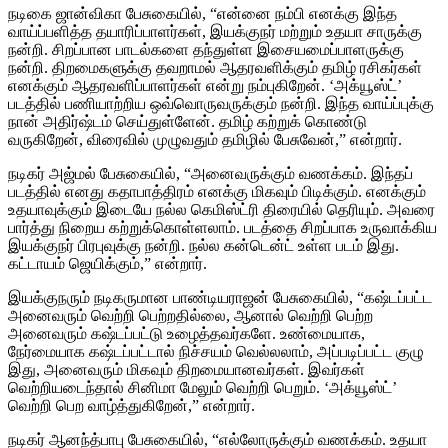
நடிகை ஜான்விகா பேசுகையில், “என்னை நம்பி எனக்கு இந்த
வாய்ப்பளித்த தயாரிப்பாளர்கள், இயக்குநர் மற்றும் உதயா சாருக்கு
நன்றி. சிறப்பான பாடல்களை தந்துள்ள இசையமைப்பாளருக்கு
நன்றி. திறமைகளுக்கு தவறாமல் ஆதரவளிக்கும் தமிழ் ரசிகர்கள்
எனக்கும் ஆதரவளிப்பாளர்கள் என்று நம்புகிறேன். ‘அக்யூஸ்ட்’
படத்தில் பணியாற்றிய ஒவ்வொருவருக்கும் நன்றி. இந்த வாய்ப்புக்கு
நான் அதிர்ஷ்டம் செய்துள்ளேன். தமிழ் கற்றுக் கொண்டு
வருகிறேன், விரைவில் முழுவதும் தமிழில் பேசுவேன்,” என்றார்.
நடிகர் அஜ்மல் பேசுகையில், “அனைவருக்கும் வணக்கம். இந்தப்
படத்தில் எனது கதாபாத்திரம் எனக்கு மிகவும் பிடிக்கும். எனக்கும்
உதயாவுக்கும் இடையே நல்ல கெமிஸ்ட்ரி திரையில் தெரியும். அவரை
பார்த்து நிறைய கற்றுக்கொள்ளலாம். படத்தை சிறப்பாக உருவாக்கிய
இயக்குநர் பிரபுவுக்கு நன்றி. நல்ல கன்டென்ட் உள்ள படம் இது.
கட்டாயம் ஜெயிக்கும்,” என்றார்.
இயக்குநரும் நடிகருமான பாண்டியராஜன் பேசுகையில், “கஷ்டப்பட்ட
அனைவரும் வெற்றி பெற்றதில்லை, ஆனால் வெற்றி பெற்ற
அனைவரும் கஷ்டப்பட்டு உழைத்தவர்களே. உண்மையாக,
நேர்மையாக கஷ்டப்பட்டால் நிச்சயம் வெல்லலாம், அப்படிப்பட்ட குழு
இது, அனைவரும் மிகவும் திறமையானவர்கள். இவர்கள்
வெற்றியடைந்தால் சினிமா மேலும் வெற்றி பெறும். ‘அக்யூஸ்ட்’
வெற்றி பெற வாழ்த்துகிறேன்,” என்றார்.
நடிகர் ஆனந்த்பாபு பேசுகையில், “எல்லோருக்கும் வணக்கம். உதயா