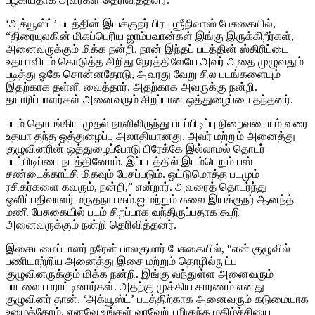
‘அக்யூஸ்ட்’ படத்தின் இயக்குநர் பிரபு ஶ்ரீநிவாஸ் பேசுகையில்,
“திரையுலகின் மிகப்பெரிய ஜாம்பவான்கள் இங்கு இருக்கிறீர்கள்,
அனைவருக்கும் மிக்க நன்றி. நான் இந்தப் படத்தின் ஸ்கிரிப்டை
உதயாவிடம் கொடுத்த சிறிது நேரத்திலேயே அவர் அதை முழுவதும்
படித்து ஓகே சொன்னதோடு, அவரது வேறு சில படங்களையும்
இதற்காக தள்ளி வைத்தார். அதற்காக அவருக்கு நன்றி.
தயாரிப்பாளர்கள் அனைவரும் சிறப்பான ஒத்துழைப்பை தந்தனர்.
படம் தொடங்கிய முதல் நாளிலிருந்து படப்பிடிப்பு நிறைவடையும் வரை
உதயா தந்த ஒத்துழைப்பு அலாதியானது. அவர் மற்றும் அனைத்து
குழுவினரின் ஒத்துழைப்போடு பிரேக்கே இல்லாமல் தொடர்
படப்பிடிப்பை நடத்தினோம். இப்படத்தில் இடம்பெறும் பஸ்
சண்டைக்காட்சி மிகவும் பேசப்படும். ஒட்டுமொத்த படமும்
ரசிகர்களை கவரும், நன்றி,” என்றார். அவரைத் தொடர்ந்து
ஒளிப்பதிவாளர் மருதநாயகம்.ஐ மற்றும் கலை இயக்குநர் ஆனந்த்
மணி பேசுகையில் படம் சிறப்பாக வந்திருப்பதாக கூறி
அனைவருக்கும் நன்றி தெரிவித்தனர்.
இசையமைப்பாளர் நரேன் பாலகுமார் பேசுகையில், “என் குழுவில்
பணியாற்றிய அனைத்து இசை மற்றும் தொழில்நுட்ப
குழுவினருக்கும் மிக்க நன்றி. இங்கு வந்துள்ள அனைவரும்
பாடலை பாராட்டினார்கள். அதற்கு முக்கிய காரணம் எனது
குழுவினர் தான். ‘அக்யூஸ்ட்’ படத்திற்காக அனைவரும் கடுமையாக
உழைத்தோம். எனவே உங்கள் வரவேற்பு மிகுந்த மகிழ்ச்சியை