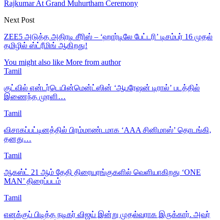
Rajkumar At Grand Muhurtham Ceremony
Next Post
ZEE5 அடுத்த அதிரடி சீரிஸ் – ‘ஹார்டிலே பேட்டரி’ டிசம்பர் 16 முதல்
தமிழில் ஸ்ட்ரீமிங் ஆகிறது!
You might also like
More from author
Tamil
குட்வில் என்டர்டெயின்மென்ட்ஸின் ‘ஆபரேஷன் டிரால்’ படத்தில்
இணைந்த முரளி…
Tamil
விசாகப்பட்டினத்தில் பிரம்மாண்டமாக ‘AAA சினிமாஸ்’ தொடங்கி,
தனது…
Tamil
ஆகஸ்ட் 21 ஆம் தேதி திரையரங்குகளில் வெளியாகிறது ‘ONE
MAN’ திரைப்படம்
Tamil
எனக்குப் பிடித்த நடிகர் விஜய் இன்று முதல்வராக இருக்கார். அவர்