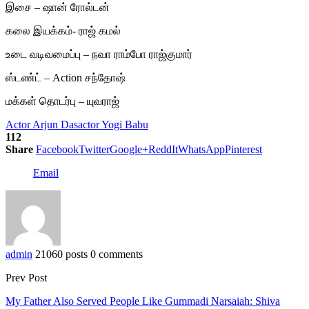
இசை – ஷான் ரோல்டன்
கலை இயக்கம்- ராஜ் கமல்
உடை வடிவமைப்பு – நவா ராம்போ ராஜ்குமார்
ஸ்டண்ட் – Action சந்தோஷ்
மக்கள் தொடர்பு – யுவராஜ்
Actor Arjun Das
actor Yogi Babu
112
Share
Facebook
Twitter
Google+
ReddIt
WhatsApp
Pinterest
Email
admin
21060 posts
0 comments
Prev Post
My Father Also Served People Like Gummadi Narsaiah: Shiva