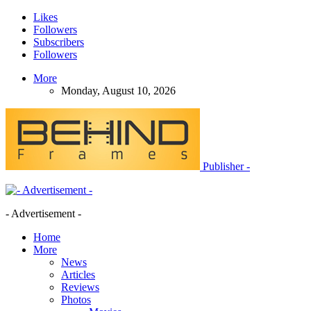
Likes
Followers
Subscribers
Followers
More
Monday, August 10, 2026
Publisher -
- Advertisement -
Home
More
News
Articles
Reviews
Photos