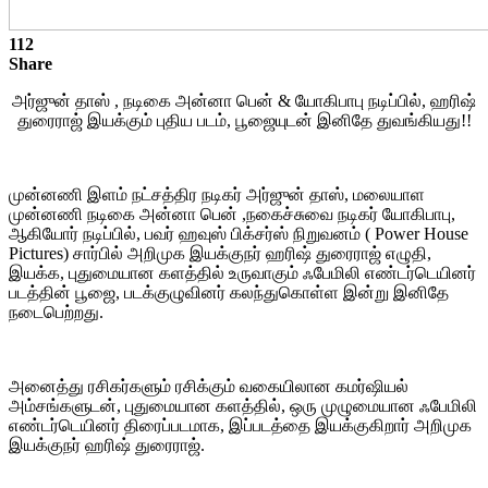
112
Share
அர்ஜுன் தாஸ் , நடிகை அன்னா பென் & யோகிபாபு நடிப்பில், ஹரிஷ்
துரைராஜ் இயக்கும் புதிய படம், பூஜையுடன் இனிதே துவங்கியது!!
முன்னணி இளம் நட்சத்திர நடிகர் அர்ஜுன் தாஸ், மலையாள
முன்னணி நடிகை அன்னா பென் ,நகைச்சுவை நடிகர் யோகிபாபு,
ஆகியோர் நடிப்பில், பவர் ஹவுஸ் பிக்சர்ஸ் நிறுவனம் ( Power House
Pictures) சார்பில் அறிமுக இயக்குநர் ஹரிஷ் துரைராஜ் எழுதி,
இயக்க, புதுமையான களத்தில் உருவாகும் ஃபேமிலி எண்டர்டெயினர்
படத்தின் பூஜை, படக்குழுவினர் கலந்துகொள்ள இன்று இனிதே
நடைபெற்றது.
அனைத்து ரசிகர்களும் ரசிக்கும் வகையிலான கமர்ஷியல்
அம்சங்களுடன், புதுமையான களத்தில், ஒரு முழுமையான ஃபேமிலி
எண்டர்டெயினர் திரைப்படமாக, இப்படத்தை இயக்குகிறார் அறிமுக
இயக்குநர் ஹரிஷ் துரைராஜ்.