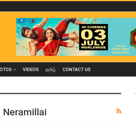
OTOS
VIDEOS
தமிழ்
CONTACT US
 Neramillai