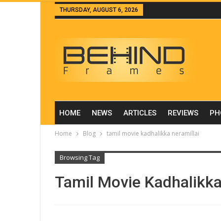
THURSDAY, AUGUST 6, 2026
HOME
NEWS
ARTICLES
REVIEWS
PH
Home
Blog
tamil movie kadhalikka neramillai
Browsing Tag
Tamil Movie Kadhalikka