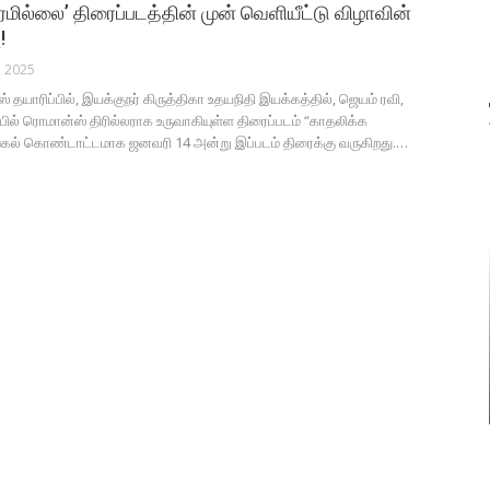
ரமில்லை’ திரைப்படத்தின் முன் வெளியீட்டு விழாவின்
!
, 2025
் தயாரிப்பில், இயக்குநர் கிருத்திகா உதயநிதி இயக்கத்தில், ஜெயம் ரவி,
்பில் ரொமான்ஸ் திரில்லராக உருவாகியுள்ள திரைப்படம் “காதலிக்க
்கல் கொண்டாட்டமாக ஜனவரி 14 அன்று இப்படம் திரைக்கு வருகிறது.…