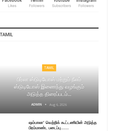
Facebook
Twitter
Youtube
Instagram
Likes
Followers
Subscribers
Followers
TAMIL
TAMIL
பிர்லா ஸ்டுடியோஸ் மற்றும் நீலம்
ஸ்டுடியோஸ் இணைந்து வழங்கும்
அடுத்த திரைப்படம்…
ADMIN
Aug 6, 2026
ஷம்பாலா’ வெற்றிக் கூட்டணியின் அடுத்த
பிரம்மாண்ட படைப்பு……