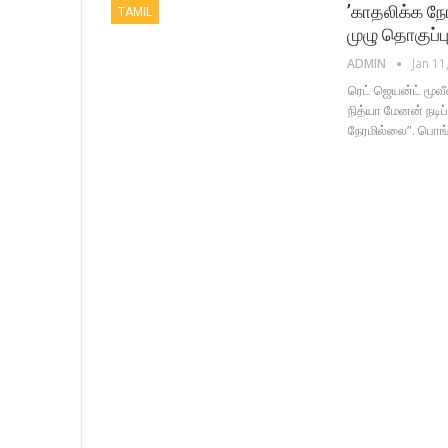
’காதலிக்க நே
TAMIL
முழு தொகுப்பு
ADMIN
Jan 11
ரெட் ஜெயன்ட் மூவீஸ
நித்யா மேனன் நடிப
நேரமில்லை”. பொங