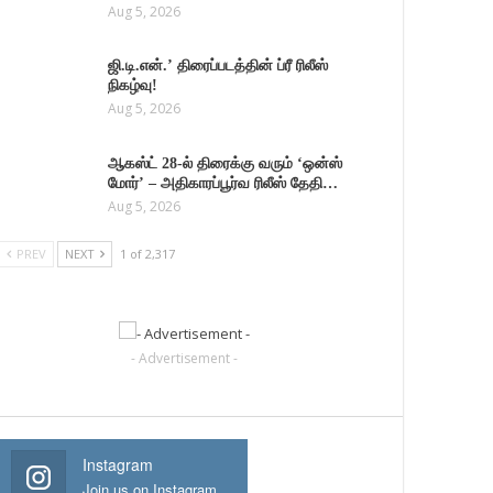
Aug 5, 2026
ஜி.டி.என்.’ திரைப்படத்தின் ப்ரீ ரிலீஸ்
நிகழ்வு!
Aug 5, 2026
ஆகஸ்ட் 28-ல் திரைக்கு வரும் ‘ஒன்ஸ்
மோர்’ – அதிகாரப்பூர்வ ரிலீஸ் தேதி…
Aug 5, 2026
PREV
NEXT
1 of 2,317
- Advertisement -
Instagram
Join us on Instagram