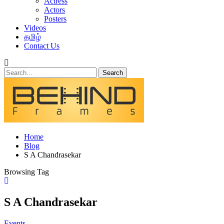
Actress
Actors
Posters
Videos
தமிழ்
Contact Us
Home
Blog
S A Chandrasekar
Browsing Tag
S A Chandrasekar
Events