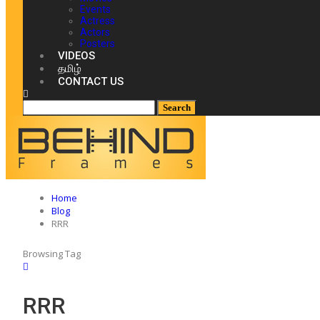
Events
Actress
Actors
Posters
VIDEOS
தமிழ்
CONTACT US
Home
Blog
RRR
Browsing Tag
RRR