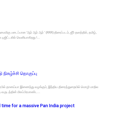
ைமிகு படைப்பான ‘ஆர் ஆர் ஆர் ’ (RRR) திரைப்படம், ஜீ5 தளத்தில், தமிழ்,
 டிஜிட்டலில் வெளியாகிறது !…
ு நிகழ்ச்சி தொகுப்பு
ர்பில் தானய்யா இணைந்து வழங்கும், இந்திய திரைத்துறையில் மொழி மாநில
்த வருடத்தின் மிகப்பிரமாண்ட…
 time for a massive Pan India project