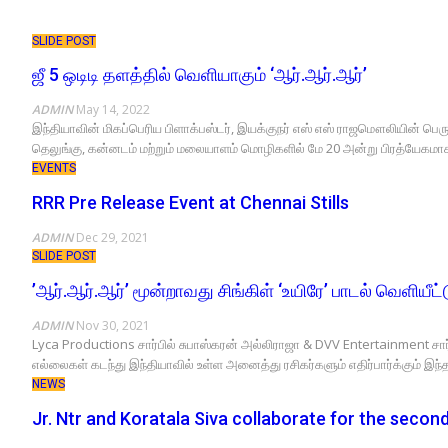
SLIDE POST
ஜீ 5 ஒடிடி தளத்தில் வெளியாகும் ‘ஆர்.ஆர்.ஆர்’
ADMIN
May 14, 2022
இந்தியாவின் மிகப்பெரிய பிளாக்பஸ்டர், இயக்குநர் எஸ் எஸ் ராஜமௌலியின் பெரும
தெலுங்கு, கன்னடம் மற்றும் மலையாளம் மொழிகளில் மே 20 அன்று பிரத்யேகமாக
EVENTS
RRR Pre Release Event at Chennai Stills
ADMIN
Dec 29, 2021
SLIDE POST
’ஆர்.ஆர்.ஆர்’ மூன்றாவது சிங்கிள் ‘உயிரே’ பாடல் வெளியீட்ட
ADMIN
Nov 30, 2021
Lyca Productions சார்பில் சுபாஸ்கரன் அல்லிராஜா & DVV Entertainment சா
எல்லைகள் கடந்து இந்தியாவில் உள்ள அனைத்து ரசிகர்களும் எதிர்பார்க்கும் இந
NEWS
Jr. Ntr and Koratala Siva collaborate for the second