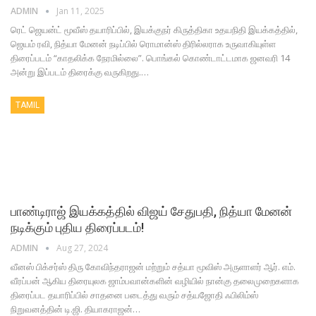
ADMIN
Jan 11, 2025
ரெட் ஜெயன்ட் மூவீஸ் தயாரிப்பில், இயக்குநர் கிருத்திகா உதயநிதி இயக்கத்தில்,
ஜெயம் ரவி, நித்யா மேனன் நடிப்பில் ரொமான்ஸ் திரில்லராக உருவாகியுள்ள
திரைப்படம் “காதலிக்க நேரமில்லை”. பொங்கல் கொண்டாட்டமாக ஜனவரி 14
அன்று இப்படம் திரைக்கு வருகிறது.…
TAMIL
பாண்டிராஜ் இயக்கத்தில் விஜய் சேதுபதி, நித்யா மேனன்
நடிக்கும் புதிய திரைப்படம்!
ADMIN
Aug 27, 2024
வீனஸ் பிக்சர்ஸ் திரு கோவிந்தராஜன் மற்றும் சத்யா மூவிஸ் அருளாளர் ஆர். எம்.
வீரப்பன் ஆகிய திரையுலக ஜாம்பவான்களின் வழியில் நான்கு தலைமுறைகளாக
திரைப்பட தயாரிப்பில் சாதனை படைத்து வரும் சத்யஜோதி ஃபிலிம்ஸ்
நிறுவனத்தின் டி.ஜி. தியாகராஜன்…