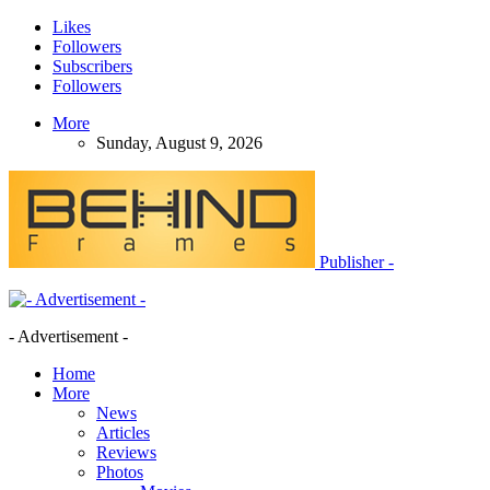
Likes
Followers
Subscribers
Followers
More
Sunday, August 9, 2026
Publisher -
- Advertisement -
Home
More
News
Articles
Reviews
Photos