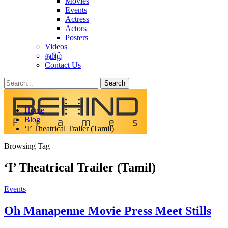
Movies
Events
Actress
Actors
Posters
Videos
தமிழ்
Contact Us
Posts
Categories
Home
Tags
Blog
‘I’ Theatrical Trailer (Tamil)
Browsing Tag
‘I’ Theatrical Trailer (Tamil)
Events
Oh Manapenne Movie Press Meet Stills