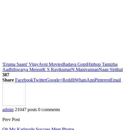
'Eruma Saani' Vijay
Avni Movies
Badava Gopi
Hiphop Tamizha
Aadhi
Iswarya Menon
K S Ravikumar
N.Manivannan
Naan Sirithal
387
Share
Facebook
Twitter
Google+
ReddIt
WhatsApp
Pinterest
Email
admin
21047 posts
0 comments
Prev Post
Oh My Kadavule Success Meet Photos