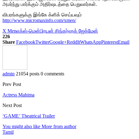
அமர்ந்து பார்க்கும் அதிர்ஷடத்தை பெறுவார்கள்.
விபரங்களுக்கு இங்கே க்ளிக் செய்யவும்
http://www.micromaxinfo.com/xmen/
X Men
எக்ஸ்-மென்
பிரயன் சிங்கர்
ஹக் ஜேக்மேன்
226
Share
Facebook
Twitter
Google+
ReddIt
WhatsApp
Pinterest
Email
admin
21054 posts
0 comments
Prev Post
Actress Mahima
Next Post
‘GAME’ Theatrical Trailer
You might also like
More from author
Tamil