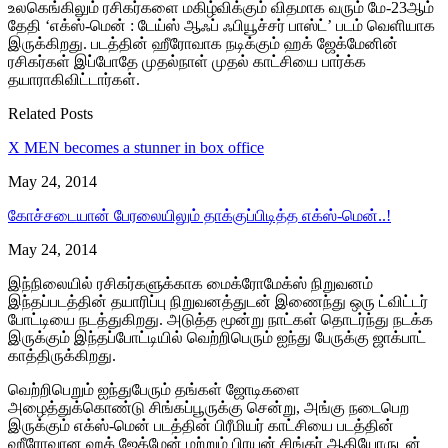
உலகெங்கிலும் ரசிகர்களை மகிழ்விக்கும் விதமாக வரும் மே-23ஆம்
தேதி ‘எக்ஸ்-மென் : டேய்ஸ் ஆஃப் ஃபியூச்சர் பாஸ்ட்’ படம் வெளியாக
இருக்கிறது. படத்தின் ஹீரோவாக நடிக்கும் ஹக் ஜேக்மேனின்
ரசிகர்கள் இப்போதே முதல்நாள் முதல் காட்சியை பார்க்க
தயாராகிவிட்டார்கள்.
Related Posts
X MEN becomes a stunner in box office
May 24, 2014
கோச்சடையான் பேரலையிலும் தாக்குப்பிடித்த எக்ஸ்-மென்..!
May 24, 2014
இந்நிலையில் ரசிகர்களுக்காக மைக்ரோமேக்ஸ் நிறுவனம்
இந்தப்படத்தின் தயாரிப்பு நிறுவனத்துடன் இணைந்து ஒரு ட்விட்டர்
போட்டியை நடத்துகிறது. அடுத்த மூன்று நாட்கள் தொடர்ந்து நடக்க
இருக்கும் இந்தப்போட்டியில் வெற்றிபெரும் ஐந்து பேருக்கு ஜாக்பாட்
காத்திருக்கிறது.
வெற்றிபெறும் ஐந்துபேரும் தங்கள் ஜோடிகளை
அழைத்துக்கொண்டு சிங்கப்பூருக்கு சென்று, அங்கு நடைபெற
இருக்கும் எக்ஸ்-மென் படத்தின் பிரீமியர் காட்சியை படத்தின்
ஹீரோவான ஹக் ஜேக்மேன் மற்றும் பிரயன் சிங்கர் ஆகியோருடன்