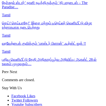
நேச்சுரல் ஸ்டார்’ நானி நடித்திருக்கும் ‘தி பாரடைஸ் – The
Paradise…
Tamil
செய்! செய்யாதே!’ இசை மற்றும் டிரெய்லர் வெளியீட்டு விழா
உற்சாகமாக நடைபெற்றது
Tamil
வரவேற்பைக் குவிக்கும் ‘மாஸ்டர் பிளான்’ ஃபர்ஸ்ட் லுக் !!
Tamil
புதிய வெளியீட்டு தேதி அதிகாரப்பூர்வ அறிவிப்பு: ஆகஸ்ட் 28-ல்
உலகம் முழுவதும்…
Prev
Next
Comments are closed.
Stay With Us
Facebook
Likes
Twitter
Followers
Youtube
Subscribers