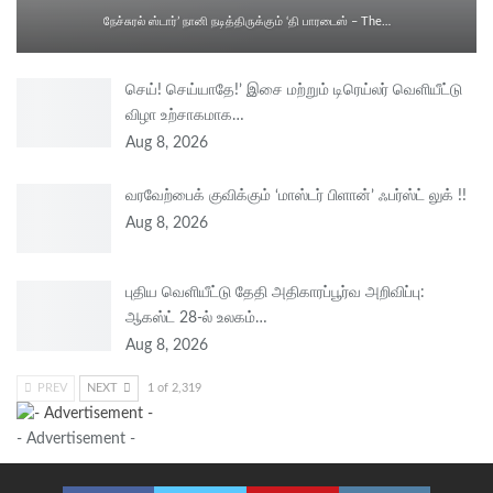
நேச்சுரல் ஸ்டார்’ நானி நடித்திருக்கும் ‘தி பாரடைஸ் – The…
செய்! செய்யாதே!’ இசை மற்றும் டிரெய்லர் வெளியீட்டு
விழா உற்சாகமாக…
Aug 8, 2026
வரவேற்பைக் குவிக்கும் ‘மாஸ்டர் பிளான்’ ஃபர்ஸ்ட் லுக் !!
Aug 8, 2026
புதிய வெளியீட்டு தேதி அதிகாரப்பூர்வ அறிவிப்பு:
ஆகஸ்ட் 28-ல் உலகம்…
Aug 8, 2026
PREV
NEXT
1 of 2,319
- Advertisement -