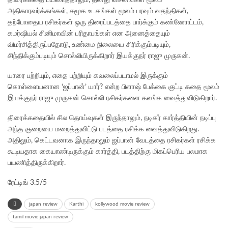
அதிகாரவர்க்கங்கள், சமூக உடகங்கள் மூலம் பரவும் வதந்திகள்,
தற்போதைய ரசிகர்கள் ஒரு திரைப்படத்தை பார்க்கும் கண்ணோட்டம்,
கமர்ஷியல் சினிமாவின் பரிதாபங்கள் என அனைத்தையும்
விமர்சித்திருப்பதோடு, உண்மை நிலையை சிரிக்கும்படியும்,
சிந்திக்கும்படியும் சொல்லியிருக்கிறார் இயக்குநர் ராஜு முருகன்.
யாரை பற்றியும், எதை பற்றியும் கவலைப்படாமல் இருக்கும்
கொள்ளையனான ‘ஜப்பான்’ யார்? என்ற பிளாஷ் பேக்கை குட்டி கதை மூலம்
இயக்குநர் ராஜு முருகன் சொல்லி ரசிகர்களை கலங்க வைத்துவிடுகிறார்.
திரைக்கதையில் சில தொய்வுகள் இருந்தாலும், நடிகர் கார்த்தியின் நடிப்பு
அந்த குறையை மறைத்துவிட்டு படத்தை ரசிக்க வைத்துவிடுகிறது.
அதிலும், கெட்டவனாக இருந்தாலும் ஜப்பான் வேடத்தை ரசிகர்கள் ரசிக்க
கூடியதாக கையாண்டிருக்கும் கார்த்தி, படத்திற்கு மிகப்பெரிய பலமாக
பயணித்திருக்கிறார்.
ரேட்டிங் 3.5/5
japan review
Karthi
kollywood movie review
tamil movie japan review