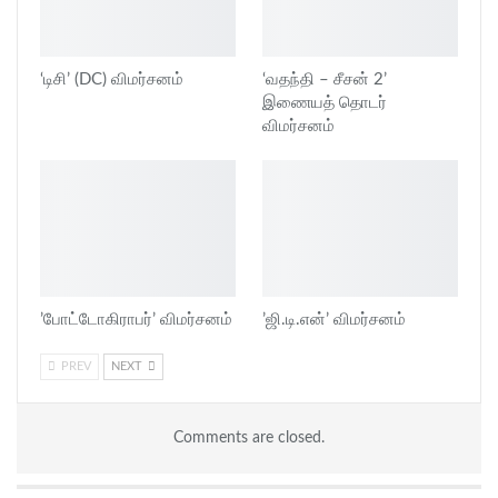
‘டிசி’ (DC) விமர்சனம்
‘வதந்தி – சீசன் 2’
இணையத் தொடர்
விமர்சனம்
’போட்டோகிராபர்’ விமர்சனம்
’ஜி.டி.என்’ விமர்சனம்
PREV
NEXT
Comments are closed.