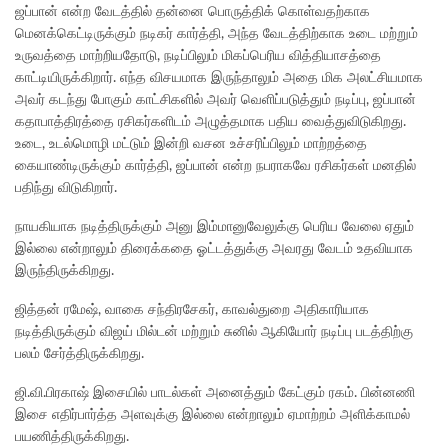
ஜப்பான் என்ற வேடத்தில் தன்னை பொருத்திக் கொள்வதற்காக
மெனக்கெட்டிருக்கும் நடிகர் கார்த்தி, அந்த வேடத்திற்காக உடை மற்றும்
உருவத்தை மாற்றியதோடு, நடிப்பிலும் மிகப்பெரிய வித்தியாசத்தை
காட்டியிருக்கிறார். எந்த விசயமாக இருந்தாலும் அதை மிக அலட்சியமாக
அவர் கடந்து போகும் காட்சிகளில் அவர் வெளிப்படுத்தும் நடிப்பு, ஜப்பான்
கதாபாத்திரத்தை ரசிகர்களிடம் அழுத்தமாக பதிய வைத்துவிடுகிறது.
உடை, உடல்மொழி மட்டும் இன்றி வசன உச்சரிப்பிலும் மாற்றத்தை
கையாண்டிருக்கும் கார்த்தி, ஜப்பான் என்ற நபராகவே ரசிகர்கள் மனதில்
பதிந்து விடுகிறார்.
நாயகியாக நடித்திருக்கும் அனு இம்மானுவேலுக்கு பெரிய வேலை ஏதும்
இல்லை என்றாலும் திரைக்கதை ஓட்டத்துக்கு அவரது வேடம் உதவியாக
இருந்திருக்கிறது.
ஜித்தன் ரமேஷ், வாகை சந்திரசேகர், காவல்துறை அதிகாரியாக
நடித்திருக்கும் விஜய் மில்டன் மற்றும் சுனில் ஆகியோர் நடிப்பு படத்திற்கு
பலம் சேர்த்திருக்கிறது.
ஜி.வி.பிரகாஷ் இசையில் பாடல்கள் அனைத்தும் கேட்கும் ரகம். பின்னணி
இசை எதிர்பார்த்த அளவுக்கு இல்லை என்றாலும் ஏமாற்றம் அளிக்காமல்
பயணித்திருக்கிறது.