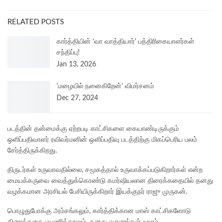
RELATED POSTS
கார்த்தியின் ‘வா வாத்தியார்’ பத்திரிகையாளர்கள்
சந்திப்பு!
Jan 13, 2026
’மழையில் நனைகிறேன்’ விமர்சனம்
Dec 27, 2024
படத்தின் தன்மைக்கு ஏற்றபடி காட்சிகளை கையாண்டிருக்கும்
ஒளிப்பதிவாளர் ரவிவர்மனின் ஒளிப்பதிவு படத்திற்கு மிகப்பெரிய பலம்
சேர்த்திருக்கிறது.
திருடர்கள் உருவாவதில்லை, சமூகத்தால் உருவாக்கப்படுகிறார்கள் என்ற
மையக்கருவை வைத்துக்கொண்டு கமர்ஷியலான திரைக்கதையில் தனது
வழக்கமான அரசியல் பேசியிருக்கிறார் இயக்குநர் ராஜு முருகன்.
பொழுதுபோக்கு அம்சங்கலும், கார்த்திக்கான மாஸ் காட்சிகளோடு
திரைக்கதை பயணித்தாலும், தனது வசனங்கள் மூலம்