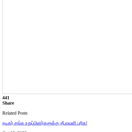
441
Share
Related Posts
நடிகர் சங்க உறுப்பினர்களுக்கு தீபாவளி பரிசு!