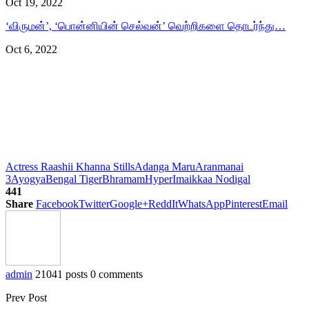
Oct 19, 2022
‘விருமன்’, ‘பொன்னியின் செல்வன்’ வெற்றிகளை தொடர்ந்து…
Oct 6, 2022
Actress Raashii Khanna Stills
Adanga Maru
Aranmanai
3
Ayogya
Bengal Tiger
Bhramam
Hyper
Imaikkaa Nodigal
441
Share
Facebook
Twitter
Google+
ReddIt
WhatsApp
Pinterest
Email
admin
21041 posts
0 comments
Prev Post