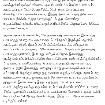
எனக்கு போர்ஷன்கள் இல்லை, ஆனால் அவர் மிக இனிமையான நபர்.
இயக்குநர் ஒரு பெர்ஃபெக்ஷனிஸ்ட், அவர் இந்த திரைப்படத்தை
மிகச்சிறப்பாக உருவாக்கியுள்ளார். இந்தத் திரைப்படம் ஒரு தீவிரமான
உளவியல் த்ரில்லர். சிறந்த தொழில்நுட்பக் குழு இணைந்து
உருவாக்கியுள்ளார்கள், ரசிகர்களுக்கு மிகச்சிறந்த அனுபவத்தை இப்படம்
வழங்கும்.” என்றார்.
நடிகை ஜனனி பேசுகையில், ”பொதுவாக புதுமுகங்களுடன் இணைந்து
பணியாற்றும்போது சில அசௌகர்யம், சந்தேகம் இருக்கும். ஆனால்,
இயக்குனர் சந்தீப் ஷ்யாம் அதில் விதிவிலக்காக மிக அற்புதமான
உழைப்பாளியாக இருந்தார். அசோக்கும் நானும் தெகிடியில் இணைந்து
பணியாற்றியுள்ளோம், இப்போது மீண்டும் ஒன்றாக இணைந்து
நடித்துள்ளோம். இந்தப்படத்தின் சில காட்சிகளை நான் பார்த்திருக்கிறேன்,
அது நன்றாக வந்திருக்கிறது. பொதுவாக இரண்டு நடிகைகள் ஒரு
திரைப்படத்தில் இணைந்து பணிபுரியும் போது நடிகைகளுக்குள் சில
சச்சரவுகள் இருக்கும் என்று ஒரு தவறான கருத்து உள்ளது, ஆனால் அது
உண்மையல்ல. நானும் ஐஸ்வர்யாவும் மிக நல்ல நண்பர்களாக பழகினோம்.
ஜானுவின் இசையமைப்பு இந்த படத்திற்கு மிகப்பெரிய பலம்.
அவரிடமிருந்து எனக்கு ஒரு நல்ல பாடல் கிடைத்ததில் மகிழ்ச்சி. படத்தை
சிறந்த முறையில் தயாரித்ததற்காக தயாரிப்பாளர் கேசவன் சாருக்கு நன்றி.
வேழம் ஜூன் 24 அன்று வெளியாகிறது. இந்தப் படம் அனைவருக்கும்
பிடிக்கும்.” என்றார்.