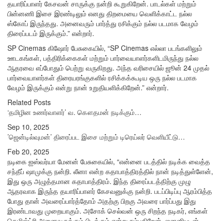
தயாரிப்பாளர் கேசவன் சாருக்கு நன்றி கூறுகிறேன். பாடல்கள் மற்றும்
பின்னணி இசை இரண்டிலும் எனது திறமையை வெளிக்காட்ட நல்ல
ஸ்கோப் இருந்தது. அனைவரும் பார்த்து ரசிக்கும் நல்ல படமாக வேழம்
திரைப்படம் இருக்கும்.” என்றார்.
SP Cinemas கிஷோர் பேசுகையில், “SP Cinemas எல்லா படங்களிலும்
ஊடகங்கள், பத்திரிக்கைகள் மற்றும் பார்வையாளர்களிடமிருந்து நல்ல
ஆதரவை எப்போதும் பெற்று வருகிறது. அந்த வரிசையில் ஜூன் 24 முதல்
பார்வையாளர்கள் திரையரங்குகளில் ரசிக்கக்கூடிய ஒரு நல்ல படமாக
வேழம் இருக்கும் என்று நான் உறுதியளிக்கிறேன்.” என்றார்.
Related Posts
‘தமிழின உணர்வாளர்’ வ. கௌதமன் நடிக்கும்…
Sep 10, 2025
’ஜென்டில்வுமன்’ திரைப்பட இசை மற்றும் டிரெய்லர் வெளியீட்டு…
Feb 20, 2025
நடிகை ஐஸ்வர்யா மேனன் பேசுகையில், “என்னை படத்தில் நடிக்க வைத்த
சந்தீப் ஷாமுக்கு நன்றி. லீனா என்ற கதாபாத்திரத்தில் நான் நடித்துள்ளேன்,
இது ஒரு அழுத்தமான கதாபாத்திரம். இந்த திரைப்படத்திற்கு முழு
ஆதரவாக இருந்த தயாரிப்பாளர் கேசவனுக்கு நன்றி. படப்பிடிப்பு ஆரம்பித்த
போது தான் அவரைப்பார்த்தோம் அதற்கு பிறகு அவரை பார்ப்பது இது
இரண்டாவது முறையாகும். அசோக் செல்வன் ஒரு சிறந்த நடிகர், எங்கள்
கெமிஸ்ட்ரி அனைவருக்கும் பிடிக்கும் என்று நம்புகிறேன். ஜனனியுடன்