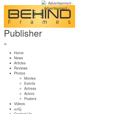
- Advertisement -
Publisher
-
Home
News
Articles
Reviews
Photos
Movies
Events
Actress
Actors
Posters
Videos
தமிழ்
Contact Us