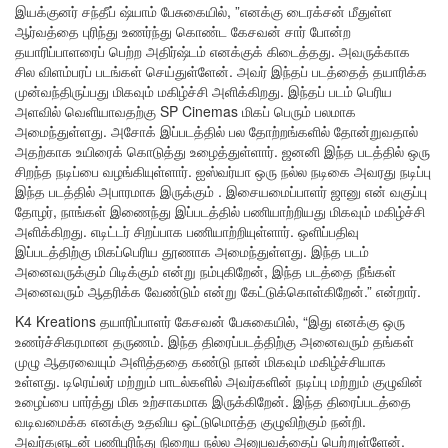
இயக்குனர் சந்தீப் ஷ்யாம் பேசுகையில், ”எனக்கு டைரக்சன் மீதுள்ள
ஆர்வத்தை புரிந்து உணர்ந்து கொண்ட கேசவன் சார் போன்ற
தயாரிப்பாளரைப் பெற்ற அதிர்ஷ்டம் எனக்குக் கிடைத்தது. அவருக்காக
சில விளம்பரப் படங்கள் செய்துள்ளேன். அவர் இந்தப் படத்தைத் தயாரிக்க
முன்வந்திருப்பது மிகவும் மகிழ்ச்சி அளிக்கிறது. இந்தப் படம் பெரிய
அளவில் வெளியாவதற்கு SP Cinemas மிகப் பெரும் பலமாக
அமைந்துள்ளது. அசோக் இப்படத்தில் பல தோற்றங்களில் தோன்றுவதால்
அதற்காக உயிரைக் கொடுத்து உழைத்துள்ளார். ஜனனி இந்த படத்தில் ஒரு
சிறந்த நடிப்பை வழங்கியுள்ளார். ஐஸ்வர்யா ஒரு நல்ல நடிகை அவரது நடிப்பு
இந்த படத்தில் அபாரமாக இருக்கும் . இசையமைப்பாளர் ஜானு என் வகுப்பு
தோழர், நாங்கள் இணைந்து இப்படத்தில் பணியாற்றியது மிகவும் மகிழ்ச்சி
அளிக்கிறது. எடிட்டர் சிறப்பாக பணியாற்றியுள்ளார். ஒளிப்பதிவு
இப்படத்திற்கு மிகப்பெரிய தூணாக அமைந்துள்ளது. இந்த படம்
அனைவருக்கும் பிடிக்கும் என்று நம்புகிறேன், இந்த படத்தை நீங்கள்
அனைவரும் ஆதரிக்க வேண்டும் என்று கேட்டுக்கொள்கிறேன்.” என்றார்.
K4 Kreations தயாரிப்பாளர் கேசவன் பேசுகையில், “இது எனக்கு ஒரு
உணர்ச்சிகரமான தருணம். இந்த திரைப்படத்திற்கு அனைவரும் தங்கள்
முழு ஆதரவையும் அளித்ததை கண்டு நான் மிகவும் மகிழ்ச்சியாக
உள்ளது. டிரெய்லர் மற்றும் பாடல்களில் அவர்களின் நடிப்பு மற்றும் குழுவின்
உழைப்பை பார்த்து மிக உற்சாகமாக இருக்கிறேன். இந்த திரைப்படத்தை
வடிவமைக்க எனக்கு உதவிய ஒட்டுமொத்த குழுவிற்கும் நன்றி.
அவர்களுடன் பணிபுரிந்து நிறைய நல்ல அனுபவத்தைப் பெற்றுள்ளேன்.