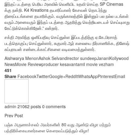
இந்தப் படத்தை பெரிய அளவில் வெளியிட உதவி செய்த SP Cinemas
க்கு நன்றி. K4 Kreations தயாரிப்பாளர் கேசவன் தொடர்ந்து
திரைப்படங்களை தயாரிக்கும். வருங்காலத்தில் இன்னும் பல நல்ல படங்கள்
வரும்.அனைவரும் இந்தப் படத்தை ஆதரித்து வெற்றியடையச் செய்யுமாறு
கேட்டுக்கொள்கிறேன்.” என்றார்.
சக்தி அரவிந்த ஒளிப்பதிவு செய்துள்ள இப்படத்திற்கு ஏ.கே.பிரசாத்
படத்தொகுப்பு செய்துள்ளார், சுகுமார்.ஆர் கலையை நிர்மாணிக்க, தினேஷ்
சுப்புராயன் சண்டைக்காட்சிகளை வடிவமைத்துள்ளார்.
Aishwarya Menon
Ashok Selvan
director sundeep
Janani
Kollywood
News
Movie Review
producer kesavan
tamil movie vezham
451
Share
Facebook
Twitter
Google+
ReddIt
WhatsApp
Pinterest
Email
admin
21062 posts
0 comments
Prev Post
பஞ்சு அருணாச்சலம் அவர்களின் 80 வது ஆண்டு விழா மற்றும்
பத்திரிக்கையாளர்களை கௌரவப்படுத்தும் விழா!