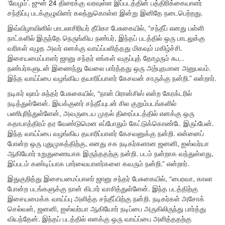
‘வேழம்’. ஜுன் 24 திரைக்கு வரவுள்ள இப்படத்தின் பத்திரிக்கையாளர்
சந்திப்பு படக்குழுவினர் கலந்துகொள்ள இன்று இனிதே நடைபெற்றது.
இவ்விழாவினில் பாடலாசிரியர் தீபிகா பேசுகையில், “சந்தீப் எனது பள்ளி
நாட்களில் இருந்தே நெருங்கிய நண்பர், இந்தப் படத்தில் ஒரு பாடலுக்கு
வரிகள் எழுத அவர் எனக்கு வாய்ப்பளித்தது மிகவும் மகிழ்ச்சி.
இசையமைப்பாளர் ஜானு சந்தர் எங்கள் வகுப்புத் தோழரும் கூட.
நண்பர்களுடன் இணைந்து வேலை பார்த்தது ஒரு அற்புதமான அனுபவம்.
இந்த வாய்ப்பை வழங்கிய தயாரிப்பாளர் கேசவன் சாருக்கு நன்றி.” என்றார்.
நடிகர் ஷாம் சுந்தர் பேசுகையில், “நான் பிரான்சிஸ் என்ற கேரக்டரில்
நடித்துள்ளேன். இயக்குனர் சந்தீப்புடன் சில குறும்படங்களில்
பணிபுரிந்துள்ளேன், அவருடைய முதல் திரைப்படத்தில் எனக்கு ஒரு
கதாபாத்திரம் தர வேண்டுமென எப்போதும் கேட்டுக்கொண்டே இருப்பேன்.
இந்த வாய்ப்பை வழங்கிய தயாரிப்பாளர் கேசவனுக்கு நன்றி. என்னைப்
போன்ற ஒரு புதுமுகத்திற்கு, எனது சக நடிகர்களான ஜனனி, ஐஸ்வர்யா
ஆகியோர் உறுதுணையாக இருந்ததற்கு நன்றி. படம் நன்றாக வந்துள்ளது,
இப்படம் கண்டிப்பாக பார்வையாளர்களை கவரும் நன்றி.” என்றார்.
இதுகுறித்து இசையமைப்பாளர் ஜானு சந்தர் பேசுகையில், “பைரவா, காலா
போன்ற படங்களுக்கு நான் கிடார் வாசித்துள்ளேன். இந்த படத்திற்கு
இசையமைக்க வாய்ப்பு அளித்த சந்தீப்பிற்கு நன்றி. நடிகர்கள் அசோக்
செல்வன், ஜனனி, ஐஸ்வர்யா ஆகியோர் நடிப்பை அருகிலிருந்து பார்த்து
வியந்தேன். இந்தப் படத்தில் எனக்கு ஒரு வாய்ப்பை அளித்ததற்கு