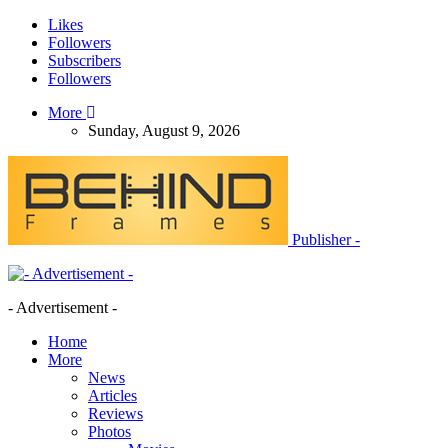
Likes
Followers
Subscribers
Followers
More
Sunday, August 9, 2026
Publisher -
- Advertisement -
Home
More
News
Articles
Reviews
Photos