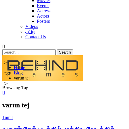
Movies
Events
Actress
Actors
Posters
Videos
தமிழ்
Contact Us
Posts
Home
Categories
Blog
varun tej
Tags
Browsing Tag
varun tej
Tamil