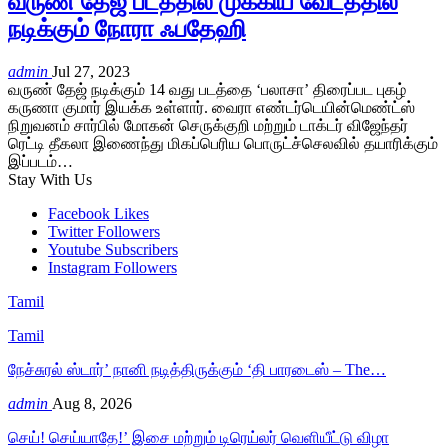
வருண் தேஜ் படத்தில் முக்கிய வேடத்தில்
நடிக்கும் நோரா ஃபதேஹி
admin
Jul 27, 2023
வருண் தேஜ் நடிக்கும் 14 வது படத்தை ‘பலாசா’ திரைப்பட புகழ்
கருணா குமார் இயக்க உள்ளார். வைரா எண்டர்டெயின்மெண்ட்ஸ்
நிறுவனம் சார்பில் மோகன் செருக்குறி மற்றும் டாக்டர் விஜேந்தர்
ரெட்டி தீகலா இணைந்து மிகப்பெரிய பொருட்ச்செலவில் தயாரிக்கும்
இப்படம்…
Stay With Us
Facebook
Likes
Twitter
Followers
Youtube
Subscribers
Instagram
Followers
Tamil
Tamil
நேச்சுரல் ஸ்டார்’ நானி நடித்திருக்கும் ‘தி பாரடைஸ் – The…
admin
Aug 8, 2026
செய்! செய்யாதே!’ இசை மற்றும் டிரெய்லர் வெளியீட்டு விழா