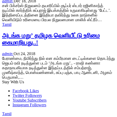
admin
Dec 18, 2018
சன் பிக்சர்ஸ் நிறுவனம் தயாரிப்பில் சூப்பர் ஸ்டார் ரஜினிகாந்த்
நடிப்பில் கார்த்திக் சுப்புராஜ் இயக்கத்தில் உருவாகியுள்ளது ‘பேட்ட’.
இத்திரைப்படத்தினை இந்தியா தவிர்த்து உலக நாடுகளில்
வெளியிடும் உரிமையை பிரபல நிறுவனமான மாலிக் ஸ்ட்ரீம்…
Tamil
அடங்க மறு’ தமிழக வெளியீட்டு உரிமை
கைமாறியது..!
admin
Oct 24, 2018
பேராண்மை, நிமிர்ந்து நில் என கம்பீரமான டைட்டில்களை தொடர்ந்து
ஜெயம் ரவி நடித்துள்ள படம் ‘அடங்க மறு’.. - ராஷி கண்ணா
கதாநாயகியாக நடித்துள்ள இந்தப்படத்தில் சம்பத்ராஜ்,
முனீஷ்காந்த், பொன்வண்ணன், சுப்பு பஞ்சு, பாபு ஆண்டனி, அழகம்
பெருமாள்,…
Stay With Us
Facebook
Likes
Twitter
Followers
Youtube
Subscribers
Instagram
Followers
Tamil